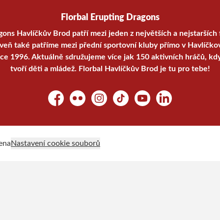
Florbal Erupting Dragons
gons Havlíčkův Brod patří mezi jeden z největších a nejstarších 
oveň také patříme mezi přední sportovní kluby přímo v Havlíčko
oce 1996. Aktuálně sdružujeme více jak 150 aktivních hráčů, kd
tvoří děti a mládež. Florbal Havlíčkův Brod je tu pro tebe!
Facebook
Flickr
Instagram
TikTok
YouTube
LinkedIn
ena
Nastavení cookie souborů