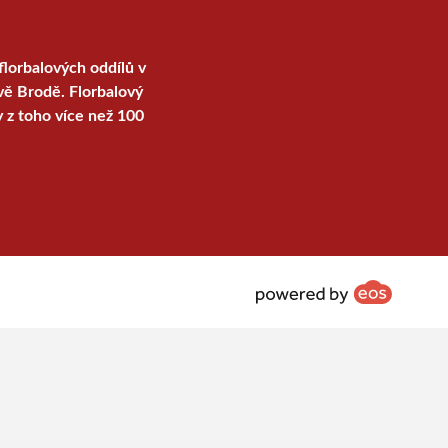
florbalových oddílů v
vě Brodě. Florbalový
y z toho více než 100