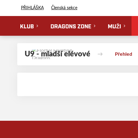
Florbal Erupting Dragons
PŘIHLÁŠKA
Členská sekce
KLUB
DRAGONS ZONE
MUŽI
U9 - mladší elévové
Přehled