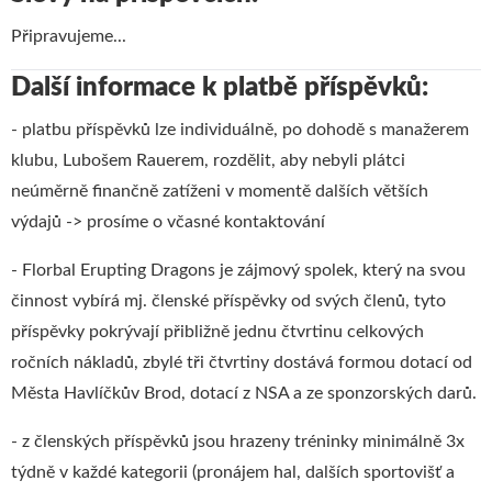
Připravujeme...
Další informace k platbě příspěvků:
- platbu příspěvků lze individuálně, po dohodě s manažerem
klubu, Lubošem Rauerem, rozdělit, aby nebyli plátci
neúměrně finančně zatíženi v momentě dalších větších
výdajů -> prosíme o včasné kontaktování
- Florbal Erupting Dragons je zájmový spolek, který na svou
činnost vybírá mj. členské příspěvky od svých členů, tyto
příspěvky pokrývají přibližně jednu čtvrtinu celkových
ročních nákladů, zbylé tři čtvrtiny dostává formou dotací od
Města Havlíčkův Brod, dotací z NSA a ze sponzorských darů.
- z členských příspěvků jsou hrazeny tréninky minimálně 3x
týdně v každé kategorii (pronájem hal, dalších sportovišť a