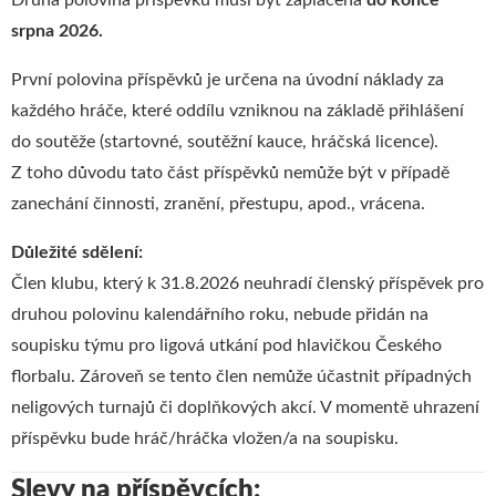
Druhá polovina
příspěvků musí být zaplacena
do konce
srpna 2026.
První polovina příspěvků je určena na úvodní náklady za
každého hráče, které oddílu vzniknou na základě přihlášení
do soutěže (startovné, soutěžní kauce, hráčská licence).
Z toho důvodu tato část příspěvků nemůže být v případě
zanechání činnosti, zranění, přestupu, apod., vrácena.
Důležité sdělení:
Člen klubu, který k 31.8.2026 neuhradí členský příspěvek pro
druhou polovinu kalendářního roku, nebude přidán na
soupisku týmu pro ligová utkání pod hlavičkou Českého
florbalu. Zároveň se tento člen nemůže účastnit případných
neligových turnajů či doplňkových akcí. V momentě uhrazení
příspěvku bude hráč/hráčka vložen/a na soupisku.
Slevy na příspěvcích: