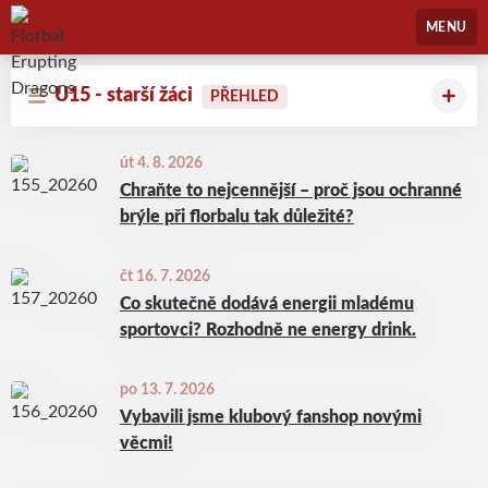
Florbal Erupting Dragons
MENU
U15 - starší žáci
PŘEHLED
út 4. 8. 2026
Chraňte to nejcennější – proč jsou ochranné
brýle při florbalu tak důležité?
čt 16. 7. 2026
Co skutečně dodává energii mladému
sportovci? Rozhodně ne energy drink.
po 13. 7. 2026
Vybavili jsme klubový fanshop novými
věcmi!