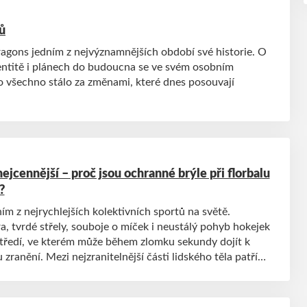
ů
ragons jedním z nejvýznamnějších období své historie. O
entitě i plánech do budoucna se ve svém osobním
o všechno stálo za změnami, které dnes posouvají
ejcennější – proč jsou ochranné brýle při florbalu
?
ním z nejrychlejších kolektivních sportů na světě.
, tvrdé střely, souboje o míček i neustálý pohyb hokejek
středí, ve kterém může během zlomku sekundy dojít k
ranění. Mezi nejzranitelnější části lidského těla patří
.