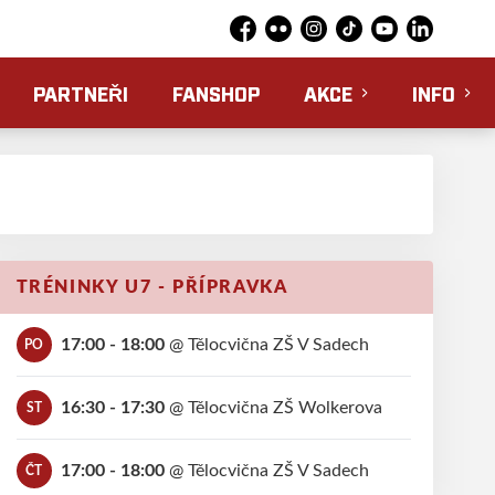
Facebook
Flickr
Instagram
TikTok
YouTube
LinkedIn
PARTNEŘI
FANSHOP
AKCE
INFO
TRÉNINKY U7 - PŘÍPRAVKA
17:00 - 18:00
@
Tělocvična ZŠ V Sadech
PO
16:30 - 17:30
@
Tělocvična ZŠ Wolkerova
ST
17:00 - 18:00
@
Tělocvična ZŠ V Sadech
ČT