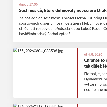
dnes v 17:00
Šest měsíců, které definovaly novou éru Drak
Za posledních šest měsíců prošel Florbal Erupting D
sportovních úspěších, osamostatnění klubu, nové id
ohlédnutí rozpovídal předseda klubu Luboš Rauer. C
havlíčkobrodský florbal vpřed?
út 4. 8. 2026
Chraňte to n
tak důležité
Florbal je jed
Dynamická hra
vytvářejí pro
nepříjemnému z
bezesporu oči