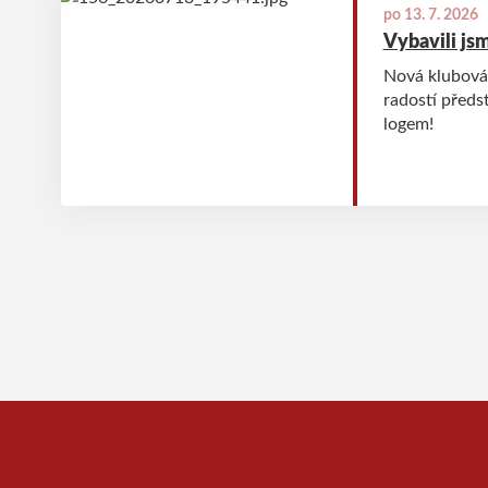
po 13. 7. 2026
Vybavili js
Nová klubová 
radostí předs
logem!