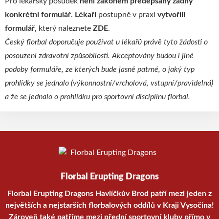
Pro lékařský posudek
není zákonem předepsaný žádný
konkrétní formulář
.
Lékaři
postupně v praxi
vytvořili
formulář
, který naleznete
ZDE
.
Český florbal doporučuje používat u lékařů právě tyto žádosti o
posouzení zdravotní způsobilosti. Akceptovány budou i jiné
podoby formuláře, ze kterých bude jasně patrné, o jaký typ
prohlídky se jednalo (výkonnostní/vrcholová, vstupní/pravidelná)
a že se jednalo o prohlídku pro sportovní disciplínu florbal.
Florbal Erupting Dragons
Florbal Erupting Dragons Havlíčkův Brod patří mezi jeden z
největších a nejstarších florbalových oddílů v Kraji Vysočina!
Zároveň také patříme mezi přední sportovní kluby přímo v