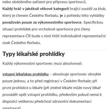
nebo obdobného zařízení pro přípravu sportovců.
Každý
hráč
v
jakékoli
věkové
kategorii
hrající soutěž za klub,
který je členem Českého florbalu,
je
z pohledu této vyhlášky
považován
pouze
za
výkonnostního
sportovce
. Specifickou
situaci prohlídek pro vrcholové sportovce pro členy
reprezentace ČR bude s nimi řešit individuálně reprezentační
úsek Českého florbalu.
Typy lékařské prohlídky
Každý výkonnostní sportovec musí absolvovat:
vstupní lékařskou prohlídku
– absolvuje sportovec obvykle
pouze jednou, a to před registrací v Českém florbale; při
první prohlídce u lékaře (při změně lékaře může nový lékař
provádět opět vstupní prohlídku, především pokud nemá k
dispozici veškerou předchozí zdravotní dokumentaci
sportovce).