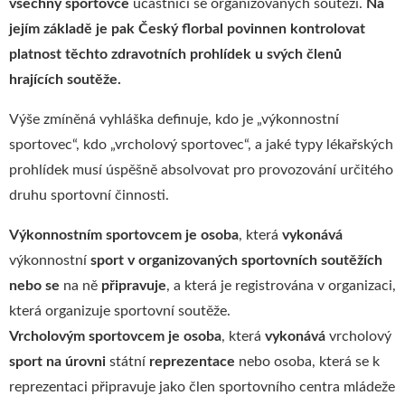
všechny sportovce
účastnící se organizovaných soutěží.
Na
jejím základě je pak Český florbal povinnen kontrolovat
platnost těchto zdravotních prohlídek u svých členů
hrajících soutěže.
Výše zmíněná vyhláška definuje, kdo je „výkonnostní
sportovec“, kdo „vrcholový sportovec“, a jaké typy lékařských
prohlídek musí úspěšně absolvovat pro provozování určitého
druhu sportovní činnosti.
Výkonnostním sportovcem je
osoba
, která
vykonává
výkonnostní
sport
v
organizovaných
sportovních
soutěžích
nebo
se
na ně
připravuje
, a která je registrována v organizaci,
která organizuje sportovní soutěže.
Vrcholovým
sportovcem
je
osoba
, která
vykonává
vrcholový
sport
na
úrovni
státní
reprezentace
nebo osoba, která se k
reprezentaci připravuje jako člen sportovního centra mládeže