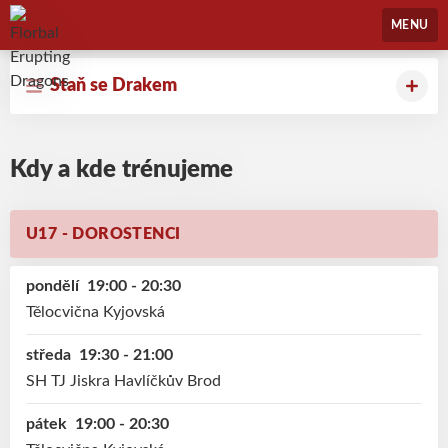
Florbal Erupting Dragons
MENU
Staň se Drakem
Kdy a kde trénujeme
U17 - DOROSTENCI
pondělí
19:00 - 20:30
Tělocvična Kyjovská
středa
19:30 - 21:00
SH TJ Jiskra Havlíčkův Brod
pátek
19:00 - 20:30