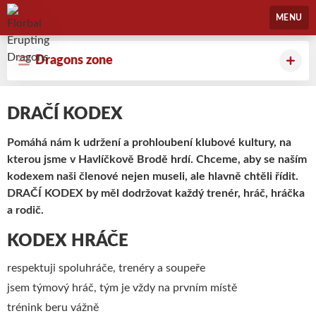
Florbal Erupting Dragons
MENU
Dragons zone
DRAČÍ KODEX
Pomáhá nám k udržení a prohloubení klubové kultury, na
kterou jsme v Havlíčkově Brodě hrdí. Chceme, aby se naším
kodexem naši členové nejen museli, ale hlavně chtěli řídit.
DRAČÍ KODEX by měl dodržovat každý trenér, hráč, hráčka
a rodič.
KODEX HRÁČE
respektuji spoluhráče, trenéry a soupeře
jsem týmový hráč, tým je vždy na prvním místě
trénink beru vážně