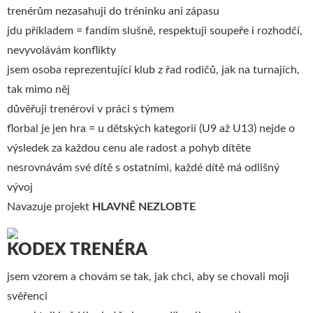
trenérům nezasahuji do tréninku ani zápasu
jdu příkladem = fandím slušně, respektuji soupeře i rozhodčí,
nevyvolávám konflikty
jsem osoba reprezentující klub z řad rodičů, jak na turnajích,
tak mimo něj
důvěřuji trenérovi v práci s týmem
florbal je jen hra = u dětských kategorií (U9 až U13) nejde o
výsledek za každou cenu ale radost a pohyb dítěte
nesrovnávám své dítě s ostatními, každé dítě má odlišný
vývoj
Navazuje projekt
HLAVNĚ NEZLOBTE
KODEX TRENÉRA
jsem vzorem a chovám se tak, jak chci, aby se chovali moji
svěřenci