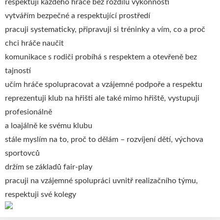
respektuji každého hráče bez rozdílu výkonnosti
vytvářím bezpečné a respektující prostředí
pracuji systematicky, připravuji si tréninky a vím, co a proč
chci hráče naučit
komunikace s rodiči probíhá s respektem a otevřeně bez
tajností
učím hráče spolupracovat a vzájemné podpoře a respektu
reprezentuji klub na hřišti ale také mimo hřiště, vystupuji
profesionálně
a loajálně ke svému klubu
stále myslím na to, proč to dělám – rozvíjení dětí, výchova
sportovců
držím se základů fair-play
pracuji na vzájemné spolupráci uvnitř realizačního týmu,
respektuji své kolegy