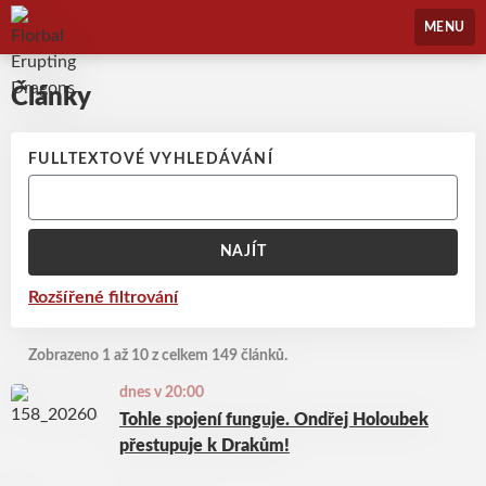
Florbal Erupting Dragons
MENU
Články
FULLTEXTOVÉ VYHLEDÁVÁNÍ
NAJÍT
Rozšířené filtrování
Zobrazeno 1 až 10 z celkem 149 článků.
dnes v 20:00
Tohle spojení funguje. Ondřej Holoubek
přestupuje k Drakům!