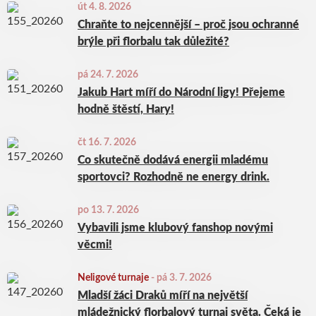
út 4. 8. 2026
Chraňte to nejcennější – proč jsou ochranné
brýle při florbalu tak důležité?
pá 24. 7. 2026
Jakub Hart míří do Národní ligy! Přejeme
hodně štěstí, Hary!
čt 16. 7. 2026
Co skutečně dodává energii mladému
sportovci? Rozhodně ne energy drink.
po 13. 7. 2026
Vybavili jsme klubový fanshop novými
věcmi!
Neligové turnaje
-
pá 3. 7. 2026
Mladší žáci Draků míří na největší
mládežnický florbalový turnaj světa. Čeká je