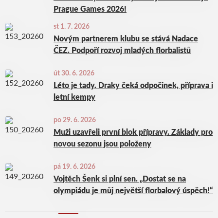
Prague Games 2026!
st 1. 7. 2026
Novým partnerem klubu se stává Nadace
ČEZ. Podpoří rozvoj mladých florbalistů
út 30. 6. 2026
Léto je tady. Draky čeká odpočinek, příprava i
letní kempy
po 29. 6. 2026
Muži uzavřeli první blok přípravy. Základy pro
novou sezonu jsou položeny
pá 19. 6. 2026
Vojtěch Šenk si plní sen. „Dostat se na
olympiádu je můj největší florbalový úspěch!“