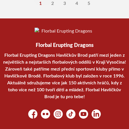
1
2
3
4
5
Florbal Erupting Dragons
Florbal Erupting Dragons Havlíčkův Brod patří mezi jeden z
největších a nejstarších florbalových oddílů v Kraji Vysočina!
Zároveň také patříme mezi přední sportovní kluby přímo v
Havlíčkově Brodě. Florbalový klub byl založen v roce 1996.
Aktuálně sdružujeme více jak 150 aktivních hráčů, kdy z
toho více než 100 tvoří děti a mládež. Florbal Havlíčkův
Brod je tu pro tebe!
Facebook
Flickr
Instagram
TikTok
YouTube
LinkedIn