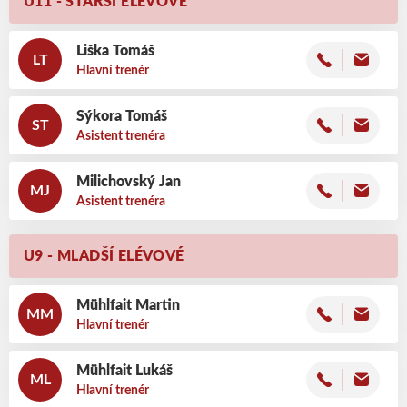
U11 - STARŠÍ ELÉVOVÉ
Liška
Tomáš
LT
Hlavní trenér
Sýkora
Tomáš
ST
Asistent trenéra
Milichovský
Jan
MJ
Asistent trenéra
U9 - MLADŠÍ ELÉVOVÉ
Mühlfait
Martin
MM
Hlavní trenér
Mühlfait
Lukáš
ML
Hlavní trenér