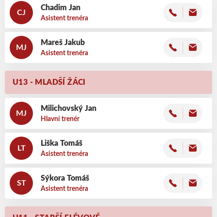
Chadim
Jan
CJ
Asistent trenéra
Mareš
Jakub
MJ
Asistent trenéra
U13 - MLADŠÍ ŽÁCI
Milichovský
Jan
MJ
Hlavní trenér
Liška
Tomáš
LT
Asistent trenéra
Sýkora
Tomáš
ST
Asistent trenéra