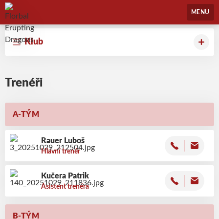
Florbal Erupting Dragons
MENU
Klub
Trenéři
A-TÝM
Rauer
Luboš
Hlavní trenér
Kučera
Patrik
Asistent trenéra
B-TÝM