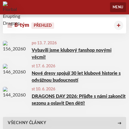
Florbal Erupting Dragons
MENU
B-tým
PŘEHLED
po 13. 7. 2026
Vybavili jsme klubový fanshop novými
věcmi!
st 17. 6. 2026
Nové dresy spojují 30 let klubové historie s
odvážnou budoucností
st 10. 6. 2026
DRAGONS DAY 2026: Přijďte s námi zakončit
sezonu a oslavit Den dětí!
VŠECHNY ČLÁNKY