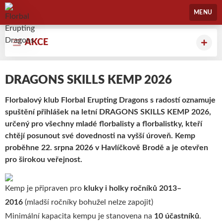
Florbal Erupting Dragons
MENU
AKCE
DRAGONS SKILLS KEMP 2026
Florbalový klub Florbal Erupting Dragons s radostí oznamuje
spuštění přihlášek na letní DRAGONS SKILLS KEMP 2026,
určený pro všechny mladé florbalisty a florbalistky, kteří
chtějí posunout své dovednosti na vyšší úroveň. Kemp
proběhne 22. srpna 2026 v Havlíčkově Brodě a je otevřen
pro širokou veřejnost.
Kemp je připraven pro
kluky i holky ročníků 2013–
2016
(mladší ročníky bohužel nelze zapojit)
Minimální kapacita kempu je stanovena na
10 účastníků
.