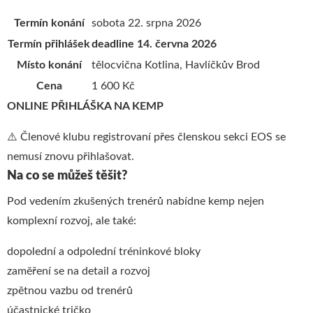
Termín konání
sobota 22. srpna 2026
Termín přihlášek
deadline 14. června 2026
Místo konání
tělocvična Kotlina, Havlíčkův Brod
Cena
1 600 Kč
ONLINE PŘIHLÁŠKA NA KEMP
⚠️ Členové klubu registrovaní přes členskou sekci EOS se
nemusí znovu přihlašovat.
Na co se můžeš těšit?
Pod vedením zkušených trenérů nabídne kemp nejen
komplexní rozvoj, ale také:
dopolední a odpolední tréninkové bloky
zaměření se na detail a rozvoj
zpětnou vazbu od trenérů
účastnické tričko