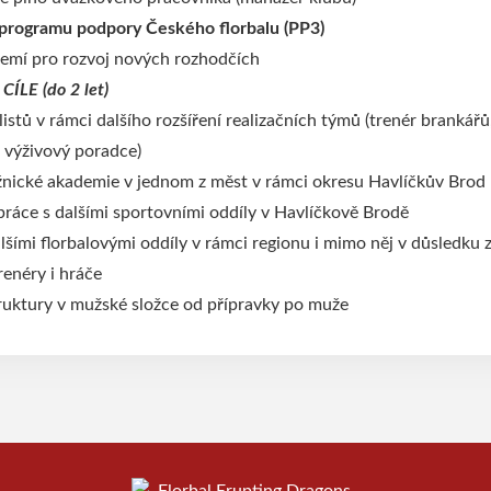
 programu podpory Českého florbalu (PP3)
emí pro rozvoj nových rozhodčích
LE (do 2 let)
istů v rámci dalšího rozšíření realizačních týmů (trenér brankářů
, výživový poradce)
žnické akademie v jednom z měst v rámci okresu Havlíčkův Brod
ráce s dalšími sportovními oddíly v Havlíčkově Brodě
lšími florbalovými oddíly v rámci regionu i mimo něj v důsledku 
enéry i hráče
ruktury v mužské složce od přípravky po muže