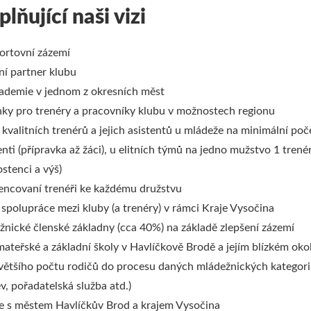
lňující naši vizi
portovní zázemí
lní partner klubu
ademie v jednom z okresních měst
nky pro trenéry a pracovníky klubu v možnostech regionu
kvalitních trenérů a jejich asistentů u mládeže na minimální poče
enti (přípravka až žáci), u elitních týmů na jedno mužstvo 1 trenér
ostenci a výš)
encovaní trenéři ke každému družstvu
polupráce mezi kluby (a trenéry) v rámci Kraje Vysočina
nické členské základny (cca 40%) na základě zlepšení zázemí
mateřské a základní školy v Havlíčkově Brodě a jejím blízkém okol
většího počtu rodičů do procesu daných mládežnických kategorií 
v, pořadatelská služba atd.)
e s městem Havlíčkův Brod a krajem Vysočina