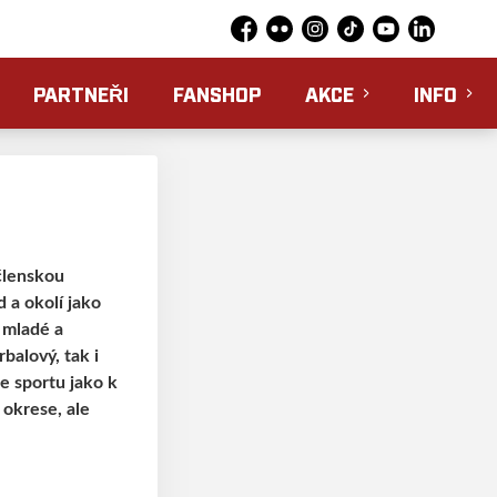
Facebook
Flickr
Instagram
TikTok
YouTube
LinkedIn
PARTNEŘI
FANSHOP
AKCE
INFO
 členskou
 a okolí jako
 mladé a
balový, tak i
e sportu jako k
 okrese, ale