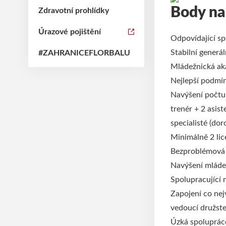
Body nap
Zdravotní prohlídky
Úrazové pojištění
Odpovídající s
Stabilní generá
#ZAHRANICEFLORBALU
Mládežnická ak
Nejlepší podmí
Navýšení počtu 
trenér + 2 asist
specialisté (dor
Minimálně 2 lic
Bezproblémová s
Navýšení mládež
Spolupracující 
Zapojení co nej
vedoucí družste
Úzká spoluprác