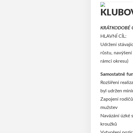
KLUBOV
KRÁTKODOBÉ CÍ
HLAVNÍ CÍL:
Udržení stávají
růstu, navýšení
rámci okresu)
Samostatně fun
Rozšíření reali
byl udržen mini
Zapojení rodičů
mužstev
Navázání úzké s
kroužků
Vytvoření pozi