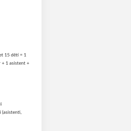
t 15 dětí = 1
 + 1 asistent +
í
(asistenti,