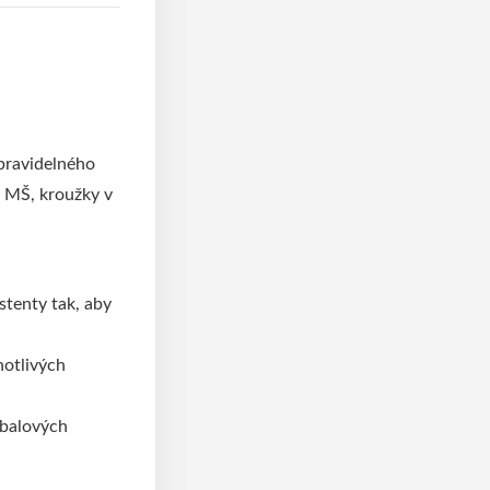
 pravidelného
a MŠ, kroužky v
stenty tak, aby
notlivých
rbalových