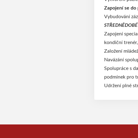
Zapojení se do
Vybudování záz
STŘEDNĚDOBÉ CÍ
Zapojení special
kondiční trenér
Založení mláde
Navázání spolup
Spolupráce s da
podmínek pro tr
Udržení plné st