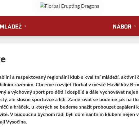
MLÁDEŽ
NÁBOR
ze
abilní a respektovaný regionální klub s kvalitní mládeží, aktivní
bilním zázemím. Chceme rozvíjet florbal v městě Havlíčkův Brod
ný a výchovný sport pro děti i dospělé a dále vychovávat nejen
isty, ale slušné sportovce a lidi. Zaměřovat se budeme jak na flor
ráčů a hráček, u kterých se budeme snažit probouzet zapálení k
ivitě. V budoucnu bychom rádi byli dominantním klubem nejen v
aji Vysočina.