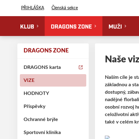
Florbal Erupting Dragons
PŘIHLÁŠKA
Členská sekce
KLUB
DRAGONS ZONE
MUŽI
DRAGONS ZONE
Naše vi
DRAGONS karta
Naším cíle je st
VIZE
základnou a sta
dostupný, zábav
HODNOTY
nadějné florbal
Příspěvky
osobní rozvoj h
celoživotní akt
Ochranné brýle
také v celém kr
Sportovní klinika