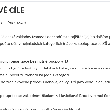
É CÍLE
LE (do 1 roku)
cí členské základny (zamezit odchodům) a zajištění jejího dalšího
 počtu dětí v nejmladších kategoriích (nábory, spolupráce se ZŠ 
gující organizace bez nutné podpory TJ
začních týmů jednotlivých dětských kategorií o nové trenéry či asi
mální počet tří trenérů na jednu kategorii
 do tréninkového procesu nebo jejich využití jako vedoucích jed
polupráce se základními školami v Havlíčkově Brodě v rámci flo
ce plno úvazkového pracovníka (manažer klubu)