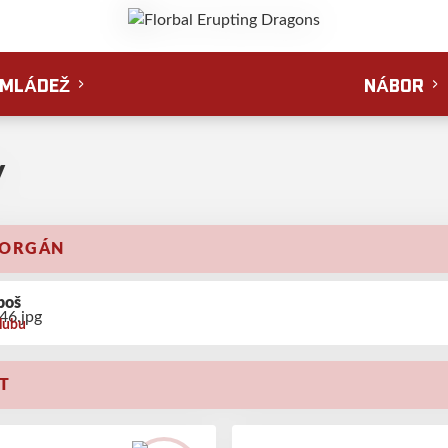
MLÁDEŽ
NÁBOR
y
 ORGÁN
boš
lubu
T