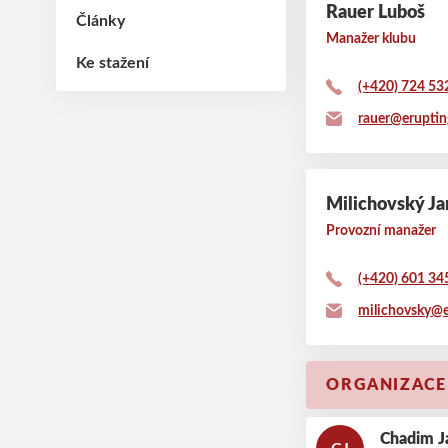
Rauer Luboš
Články
Manažer klubu
Ke stažení
(+420) 724 53
rauer@eruptin
Milichovský Ja
Provozní manažer
(+420) 601 34
milichovsky@e
ORGANIZACE
Chadim J