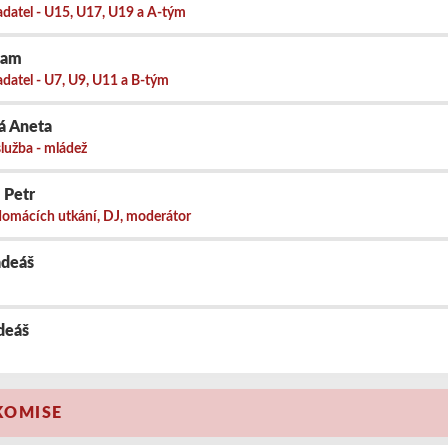
adatel - U15, U17, U19 a A-tým
dam
adatel - U7, U9, U11 a B-tým
á Aneta
služba - mládež
 Petr
omácích utkání, DJ, moderátor
adeáš
deáš
KOMISE