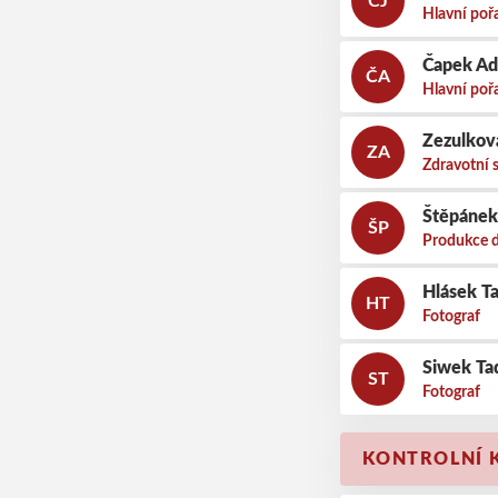
CJ
Hlavní poř
Čapek A
ČA
Hlavní poř
Zezulkov
ZA
Zdravotní 
Štěpánek
ŠP
Produkce d
Hlásek T
HT
Fotograf
Siwek Ta
ST
Fotograf
KONTROLNÍ 