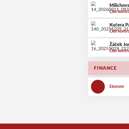
Milichov
Člen kontr
Kučera P
Člen kontr
Žáček Jo
Člen kontr
FINANCE
Ekonom