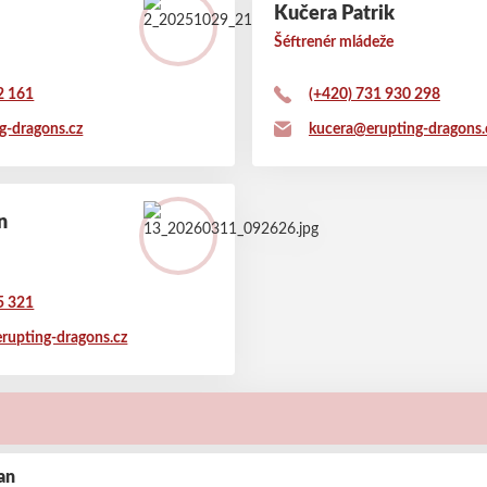
Kučera Patrik
Šéftrenér mládeže
2 161
(+420) 731 930 298
g-dragons.cz
kucera@erupting-dragons.
n
5 321
rupting-dragons.cz
an