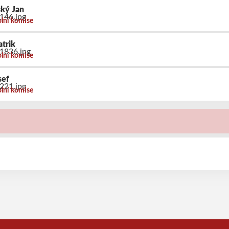
ský Jan
olní komise
atrik
olní komise
sef
olní komise