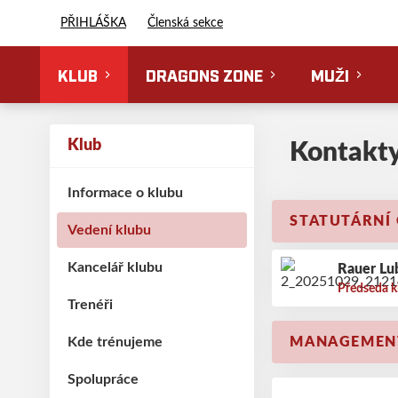
Florbal Erupting Dragons
PŘIHLÁŠKA
Členská sekce
KLUB
DRAGONS ZONE
MUŽI
Klub
Kontakt
Informace o klubu
STATUTÁRNÍ
Vedení klubu
Kancelář klubu
Rauer Lu
Předseda k
Trenéři
Kde trénujeme
MANAGEMEN
Spolupráce