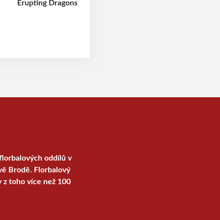
florbalových oddílů v
vě Brodě. Florbalový
y z toho více než 100