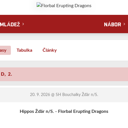
MLÁDEŽ
NÁBOR
asy
Tabulka
Články
D, 2.
20. 9. 2026
@ SH Bouchalky Žďár n/S.
Hippos Žďár n/S. - Florbal Erupting Dragons