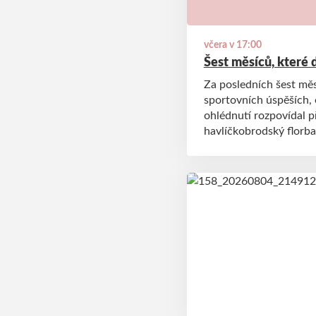
včera v 17:00
Šest měsíců, které 
Za posledních šest měs
sportovních úspěších,
ohlédnutí rozpovídal 
havlíčkobrodský florba