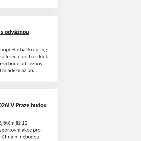
e s odvážnou
toupí Florbal Erupting
ka letech přichází klub
terá bude od sezony
 mládeže až po
 odkazem na téměř
026! V Praze budou
ištěm již 12.
sportovní akce pro
krát na ní nebudou