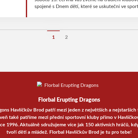
spojené s Dnem dětí, které se uskuteční ve spor
Papšíkově.
1
2
Florbal Erupting Dragons
gons Havlíčkův Brod patří mezi jeden z největších a nejstarších 
oveň také patříme mezi přední sportovní kluby přímo v Havlíčko
oce 1996. Aktuálně sdružujeme více jak 150 aktivních hráčů, kd
tvoří děti a mládež. Florbal Havlíčkův Brod je tu pro tebe!