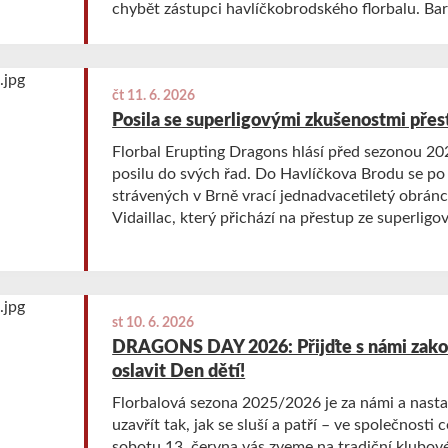
chybět zástupci havlíčkobrodského florbalu. Ba
budou hájit hned dva Draci – hráč Vojtěch Šenk
čt 11. 6. 2026
Posila se superligovými zkušenostmi pře
Florbal Erupting Dragons hlásí před sezonou 
posilu do svých řad. Do Havlíčkova Brodu se po
strávených v Brně vrací jednadvacetiletý obrá
Vidaillac, který přichází na přestup ze superlig
Brno.
st 10. 6. 2026
DRAGONS DAY 2026: Přijďte s námi zakon
oslavit Den dětí!
Florbalová sezona 2025/2026 je za námi a nastal
uzavřít tak, jak se sluší a patří – ve společnosti 
sobotu 13. června vás zveme na tradiční klubov