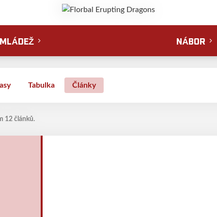
MLÁDEŽ
NÁBOR
asy
Tabulka
Články
m 12 článků.