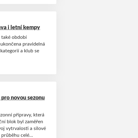
ava i letní kempy
 také období
 ukončena pravidelná
kategorií a klub se
y pro novou sezonu
zonní přípravy, která
ční blok byl zaměřen
j vytrvalosti a silové
v průběhu celé