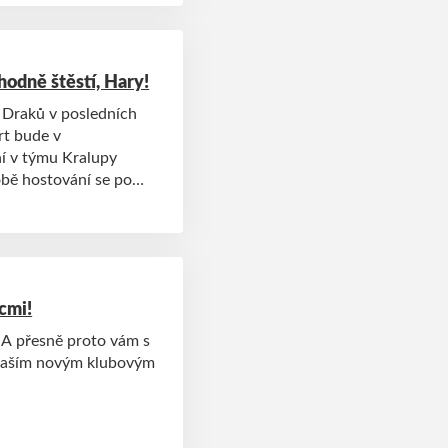
hodně štěstí, Hary!
h Draků v posledních
rt bude v
í v týmu Kralupy
obě hostování se po
né strany, a Hary tak
posunout se zase o krok
cmi!
. A přesně proto vám s
s naším novým klubovým