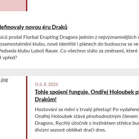
definovaly novou éru Draků
íců prošel Florbal Erupting Dragons jedním z nejvýznamnějších o
 osamostatnění klubu, nové identitě i plánech do budoucna se v
předseda klubu Luboš Rauer. Co všechno stálo za změnami, které
l vpřed?
čt 6. 8. 2026
Tohle spojení funguje. Ondřej Holoubek p
Drakům!
Hostování se mění v trvalý přestup! Po vydařen
Ondřej Holoubek stává plnohodnotným členem F
Dragons. Rychlý útočník s instinktem střelce bud
divizní sezoně oblékat dračí dres.