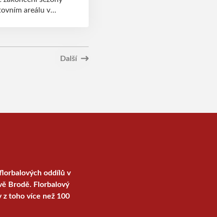
tovním areálu v
Další
florbalových oddílů v
vě Brodě. Florbalový
y z toho více než 100