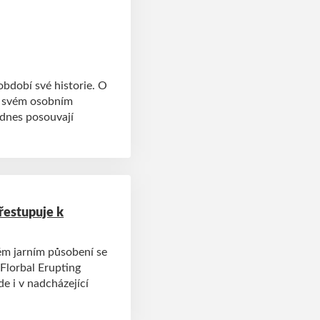
bdobí své historie. O
e svém osobním
 dnes posouvají
řestupuje k
ém jarním působení se
lorbal Erupting
e i v nadcházející