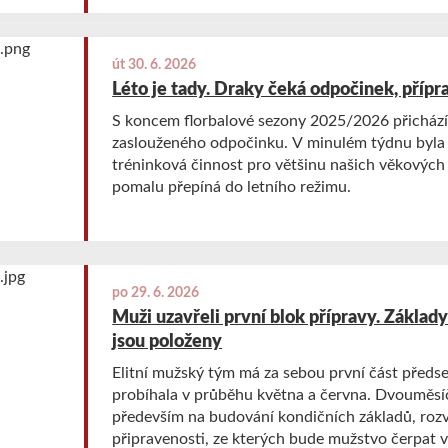
út 30. 6. 2026
Léto je tady. Draky čeká odpočinek, přípr
S koncem florbalové sezony 2025/2026 přichází
zaslouženého odpočinku. V minulém týdnu byla
tréninková činnost pro většinu našich věkových 
pomalu přepíná do letního režimu.
po 29. 6. 2026
Muži uzavřeli první blok přípravy. Základ
jsou položeny
Elitní mužský tým má za sebou první část předse
probíhala v průběhu května a června. Dvouměsí
především na budování kondičních základů, rozvo
připravenosti, ze kterých bude mužstvo čerpat 