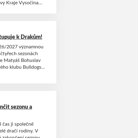
rvy Kraje Vysočina
 a trenér Luboš Rauer.
stupuje k Drakům!
2026/2027 významnou
 čtyřech sezonách
nce Matyáš Bohuslav
ového klubu Bulldogs
čit sezonu a
 čas ji společně
celé dračí rodiny. V
é zakončení sezony