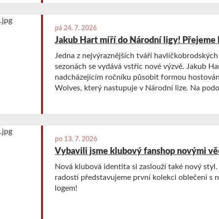
pá 24. 7. 2026
Jakub Hart míří do Národní ligy! Přejeme 
Jedna z nejvýraznějších tváří havlíčkobrodskýc
sezonách se vydává vstříc nové výzvě. Jakub Ha
nadcházejícím ročníku působit formou hostován
Wolves, který nastupuje v Národní lize. Na pod
vzájemné dohodě domluvily všechny tři zúčastně
dostává příležitost vyzkoušet si vyšší soutěž a 
dál ve své florbalové kariéře.
po 13. 7. 2026
Vybavili jsme klubový fanshop novými vě
Nová klubová identita si zaslouží také nový styl
radostí představujeme první kolekci oblečení 
logem!