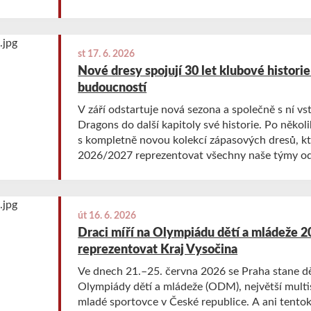
nadcházející sezony.
st 17. 6. 2026
Nové dresy spojují 30 let klubové histori
budoucností
V září odstartuje nová sezona a společně s ní vs
Dragons do další kapitoly své historie. Po několi
s kompletně novou kolekcí zápasových dresů, k
2026/2027 reprezentovat všechny naše týmy od
dospělé. Nové dresy nejsou jen změnou designu. Jsou symbolem
vývoje klubu, jeho rostoucích ambicí a zároveň
třicetiletou historii Erupting Dragons.
út 16. 6. 2026
Draci míří na Olympiádu dětí a mládeže 2
reprezentovat Kraj Vysočina
Ve dnech 21.–25. června 2026 se Praha stane děj
Olympiády dětí a mládeže (ODM), největší multi
mladé sportovce v České republice. A ani tento