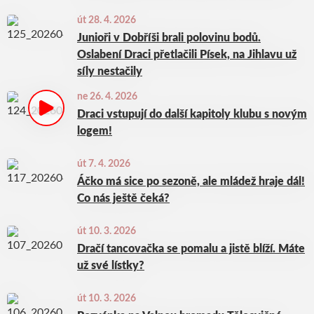
út 28. 4. 2026
Junioři v Dobříši brali polovinu bodů.
Oslabení Draci přetlačili Písek, na Jihlavu už
síly nestačily
ne 26. 4. 2026
Draci vstupují do další kapitoly klubu s novým
logem!
út 7. 4. 2026
Áčko má sice po sezoně, ale mládež hraje dál!
Co nás ještě čeká?
út 10. 3. 2026
Dračí tancovačka se pomalu a jistě blíží. Máte
už své lístky?
út 10. 3. 2026