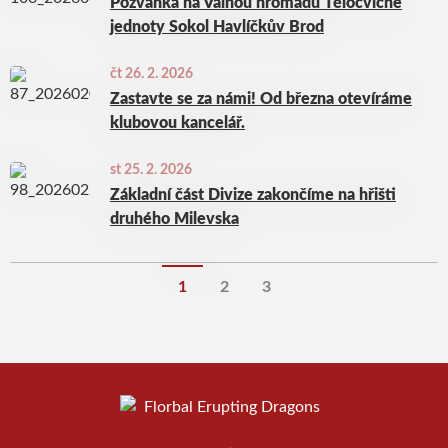
Pozvánka na Valnou hromadu Tělocvičné
jednoty Sokol Havlíčkův Brod
čt 26. 2. 2026
Zastavte se za námi! Od března otevíráme
klubovou kancelář.
st 25. 2. 2026
Základní část Divize zakončíme na hřišti
druhého Milevska
1
2
3