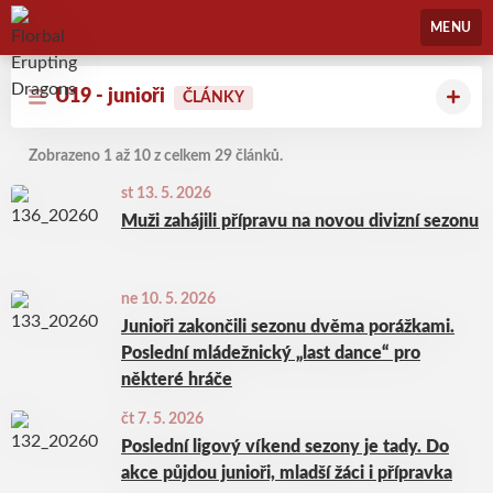
Florbal Erupting Dragons
MENU
U19 - junioři
ČLÁNKY
Zobrazeno 1 až 10 z celkem 29 článků.
st 13. 5. 2026
Muži zahájili přípravu na novou divizní sezonu
ne 10. 5. 2026
Junioři zakončili sezonu dvěma porážkami.
Poslední mládežnický „last dance“ pro
některé hráče
čt 7. 5. 2026
Poslední ligový víkend sezony je tady. Do
akce půjdou junioři, mladší žáci i přípravka