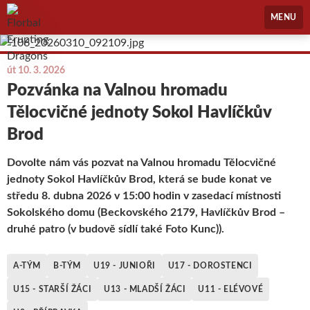
Florbal Erupting Dragons
MENU
út 10. 3. 2026
Pozvánka na Valnou hromadu
Tělocvičné jednoty Sokol Havlíčkův
Brod
Dovolte nám vás pozvat na Valnou hromadu Tělocvičné
jednoty Sokol Havlíčkův Brod, která se bude konat ve
středu 8. dubna 2026 v 15:00 hodin v zasedací místnosti
Sokolského domu (Beckovského 2179, Havlíčkův Brod –
druhé patro (v budově sídlí také Foto Kunc)).
A-TÝM
B-TÝM
U19 - JUNIOŘI
U17 - DOROSTENCI
U15 - STARŠÍ ŽÁCI
U13 - MLADŠÍ ŽÁCI
U11 - ELÉVOVÉ