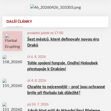
DALŠÍ ČLÁNKY
poslední pátek ve 17:00
Šest měsíců, které definovaly novou éru
Draků
čt 6. 8. 2026
Tohle spojení funguje. Ondřej Holoubek
přestupuje k Drakům!
út 4. 8. 2026
Chraňte to nejcennější – proč jsou ochranné
brýle při florbalu tak důležité?
pá 24. 7. 2026
Jakub Hart míří do Národní ligy! Přejeme