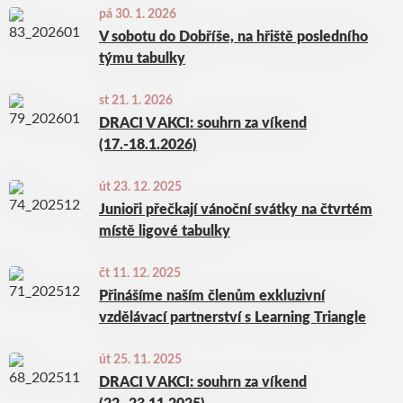
pá 30. 1. 2026
V sobotu do Dobříše, na hřiště posledního
týmu tabulky
st 21. 1. 2026
DRACI V AKCI: souhrn za víkend
(17.-18.1.2026)
út 23. 12. 2025
Junioři přečkají vánoční svátky na čtvrtém
místě ligové tabulky
čt 11. 12. 2025
Přinášíme naším členům exkluzivní
vzdělávací partnerství s Learning Triangle
út 25. 11. 2025
DRACI V AKCI: souhrn za víkend