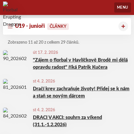
Florbal Erupting Dragons
MENU
U19 - junioři
ČLÁNKY
Zobrazeno 11 až 20 z celkem 29 článků.
út 17. 2. 2026
"Zájem o florbal v Havlíčkově Brodě mi dělá
opravdu radost" říká Patrik Kučera
st 4. 2. 2026
Dračí krev zachraňuje životy! Přidej se k nám
a staň se novým dárcem
st 4. 2. 2026
DRACI V AKCI: souhrn za víkend
(31.1.-1.2.2026)