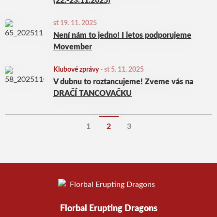
(22.-23.11.2025)
st 19. 11. 2025
Není nám to jedno! I letos podporujeme
Movember
Klubové zprávy
-
st 5. 11. 2025
V dubnu to roztancujeme! Zveme vás na
DRAČÍ TANCOVAČKU
1
2
3
Florbal Erupting Dragons