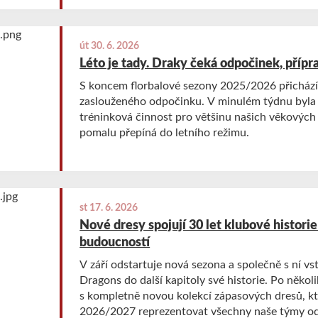
út 30. 6. 2026
Léto je tady. Draky čeká odpočinek, přípr
S koncem florbalové sezony 2025/2026 přichází
zaslouženého odpočinku. V minulém týdnu byla
tréninková činnost pro většinu našich věkových 
pomalu přepíná do letního režimu.
st 17. 6. 2026
Nové dresy spojují 30 let klubové histori
budoucností
V září odstartuje nová sezona a společně s ní vs
Dragons do další kapitoly své historie. Po několi
s kompletně novou kolekcí zápasových dresů, k
2026/2027 reprezentovat všechny naše týmy od