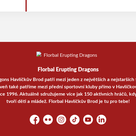
dorostenců. V několika kategoriích navíc Draci 
aby zajistili dostatečný herní prostor pro všech
soutěží pořádaných Českým florbalem tak Draci of
celkem 10 týmů, které budou reprezentovat Hav
regionální i celostátní úrovni.
Florbal Erupting Dragons
gons Havlíčkův Brod patří mezi jeden z největších a nejstarších 
oveň také patříme mezi přední sportovní kluby přímo v Havlíčko
oce 1996. Aktuálně sdružujeme více jak 150 aktivních hráčů, kd
tvoří děti a mládež. Florbal Havlíčkův Brod je tu pro tebe!
Facebook
Flickr
Instagram
TikTok
YouTube
LinkedIn