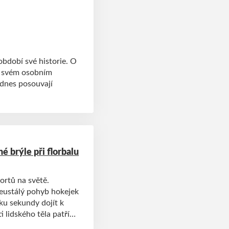
bdobí své historie. O
e svém osobním
 dnes posouvají
é brýle při florbalu
portů na světě.
neustálý pohyb hokejek
ku sekundy dojít k
 lidského těla patří