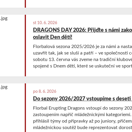
dospělé. Nové dresy nejsou jen změnou designu. Jsou symbolem
vývoje klubu, jeho rostoucích ambicí a zároveň
třicetiletou historii Erupting Dragons.
st 10. 6. 2026
DRAGONS DAY 2026: Přijďte s námi zakon
oslavit Den dětí!
Florbalová sezona 2025/2026 je za námi a nastal
uzavřít tak, jak se sluší a patří – ve společnosti 
sobotu 13. června vás zveme na tradiční klubov
spojené s Dnem dětí, které se uskuteční ve spor
Papšíkově.
po 8. 6. 2026
Do sezony 2026/2027 vstoupíme s deseti
Florbal Erupting Dragons vstoupí do sezony 20
zastoupením napříč mládežnickými kategoriemi.
přihlásil týmy od přípravky až po juniory, přičem
mládežnickou soutěž bude reprezentovat doroste