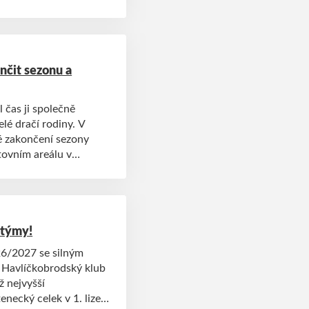
 odkazem na téměř
čit sezonu a
 čas ji společně
celé dračí rodiny. V
é zakončení sezony
tovním areálu v
 týmy!
26/2027 se silným
 Havlíčkobrodský klub
ž nejvyšší
necký celek v 1. lize