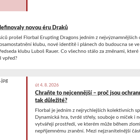
definovaly novou éru Draků
íců prošel Florbal Erupting Dragons jedním z nejvýznamnějších o
 osamostatnění klubu, nové identitě i plánech do budoucna se v
předseda klubu Luboš Rauer. Co všechno stálo za změnami, které
l vpřed?
út 4. 8. 2026
Chraňte to nejcennější – proč jsou ochrann
tak důležité?
Florbal je jedním z nejrychlejších kolektivních s
Dynamická hra, tvrdé střely, souboje o míček i 
vytvářejí prostředí, ve kterém může během zlom
nepříjemnému zranění. Mezi nejzranitelnější části
bezesporu oči.