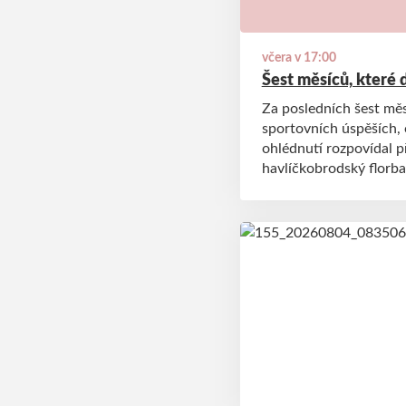
včera v 17:00
Šest měsíců, které 
Za posledních šest měs
sportovních úspěších,
ohlédnutí rozpovídal 
havlíčkobrodský florba