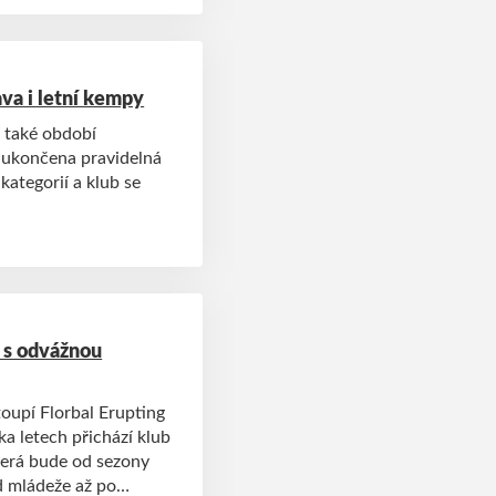
ava i letní kempy
 také období
 ukončena pravidelná
kategorií a klub se
e s odvážnou
toupí Florbal Erupting
ka letech přichází klub
terá bude od sezony
 mládeže až po