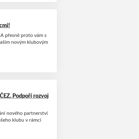
cmi!
. A přesně proto vám s
s naším novým klubovým
ČEZ. Podpoří rozvoj
ní nového partnerství
ašeho klubu v rámci