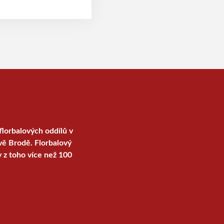
nasadí hned dva týmy,
ny hráče. Do ligových
iciálně přihlásili
líčkův Brod na
florbalových oddílů v
vě Brodě. Florbalový
y z toho více než 100