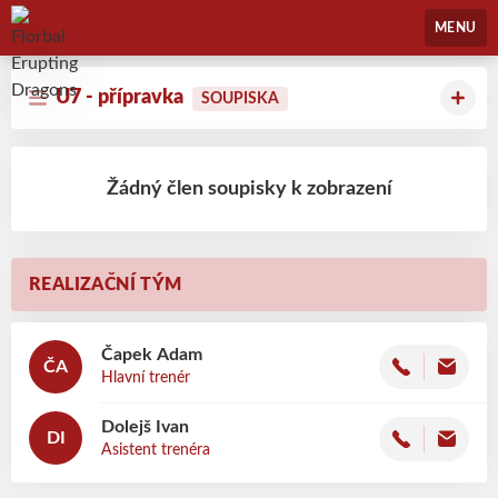
Florbal Erupting Dragons
MENU
U7 - přípravka
SOUPISKA
Žádný člen soupisky k zobrazení
REALIZAČNÍ TÝM
Čapek
Adam
ČA
Hlavní trenér
Dolejš
Ivan
DI
Asistent trenéra