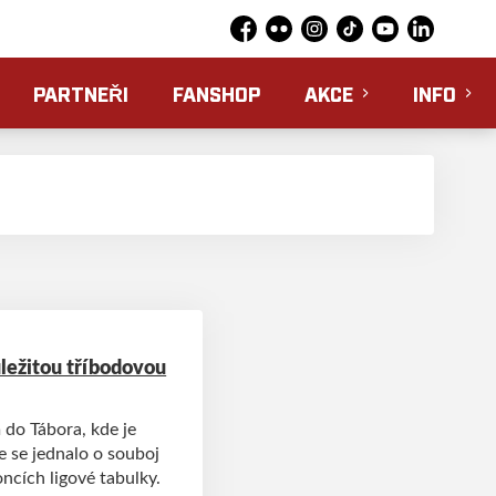
Facebook
Flickr
Instagram
TikTok
YouTube
LinkedIn
PARTNEŘI
FANSHOP
AKCE
INFO
ůležitou tříbodovou
 do Tábora, kde je
e se jednalo o souboj
ncích ligové tabulky.