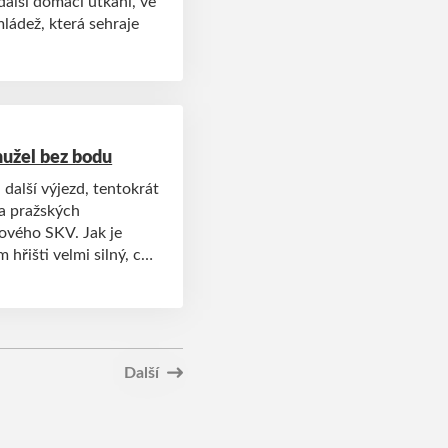
další domácí utkání, ve
mládež, která sehraje
hužel bez bodu
další výjezd, tentokrát
na pražských
ového SKV. Jak je
hřišti velmi silný, což
Další