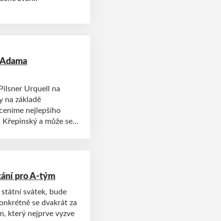
i Adama
Pilsner Urquell na
y na základě
oceníme nejlepšího
 Křepinský a může se
kání pro A-tým
 státní svátek, bude
onkrétně se dvakrát za
, který nejprve vyzve