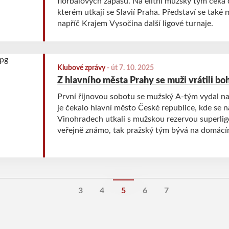
florbalových zápasů. Na elitní mužský tým čeká 
kterém utkají se Slavií Praha. Představí se také 
napříč Krajem Vysočina další ligové turnaje.
Klubové zprávy
-
út 7. 10. 2025
Z hlavního města Prahy se muži vrátili bo
První říjnovou sobotu se mužský A-tým vydal na 
je čekalo hlavní město České republice, kde se 
Vinohradech utkali s mužskou rezervou superlig
veřejně známo, tak pražský tým bývá na domácím 
se potvrdilo také v tomto případě.
3
4
5
6
7