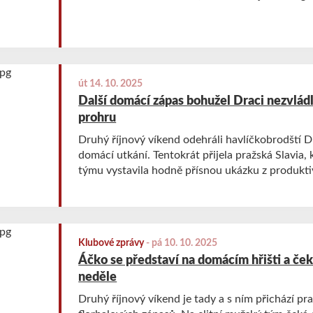
út 14. 10. 2025
Další domácí zápas bohužel Draci nezvládl
prohru
Druhý říjnový víkend odehráli havlíčkobrodští Dra
domácí utkání. Tentokrát přijela pražská Slavia
týmu vystavila hodně přísnou ukázku z produktiv
Klubové zprávy
-
pá 10. 10. 2025
Áčko se představí na domácím hřišti a ček
neděle
Druhý říjnový víkend je tady a s ním přichází pr