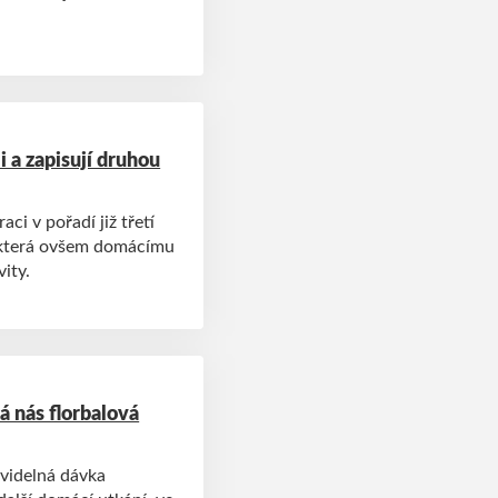
i a zapisují druhou
ci v pořadí již třetí
, která ovšem domácímu
ity.
á nás florbalová
avidelná dávka