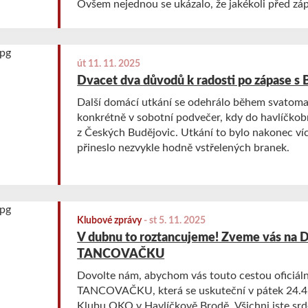
Ovšem nejednou se ukázalo, že jakékoli před z
být v konečném výsledku zcela odlišné.
út 11. 11. 2025
Dvacet dva důvodů k radosti po zápase s
Další domácí utkání se odehrálo během svatoma
konkrétně v sobotní podvečer, kdy do havlíčkob
z Českých Budějovic. Utkání to bylo nakonec víc
přineslo nezvykle hodně vstřelených branek.
Klubové zprávy
-
st 5. 11. 2025
V dubnu to roztancujeme! Zveme vás na
TANCOVAČKU
Dovolte nám, abychom vás touto cestou oficiál
TANCOVAČKU, která se uskuteční v pátek 24.4
Klubu OKO v Havlíčkově Brodě. Všichni jste srd