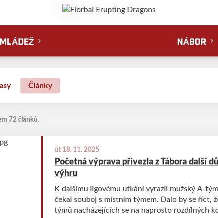
MLÁDEŽ
NÁBOR
asy
Články
em 72 článků.
út 18. 11. 2025
Početná výprava přivezla z Tábora další d
výhru
K dalšímu ligovému utkání vyrazil mužský A-tým
čekal souboj s místním týmem. Dalo by se říct, ž
týmů nacházejících se na naprosto rozdílných ko