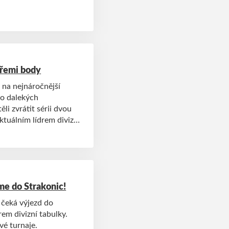
třemi body
i na nejnáročnější
do dalekých
li zvrátit sérii dvou
ktuálním lídrem divizní
 a těžký zápas.
me do Strakonic!
m čeká výjezd do
rem divizní tabulky.
vé turnaje.