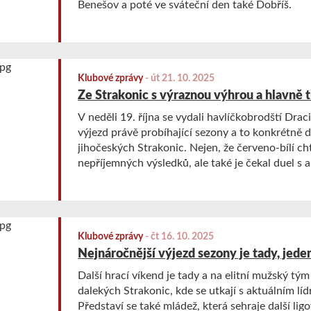
Benešov a poté ve sváteční den také Dobříš.
Klubové zprávy
-
út 21. 10. 2025
Ze Strakonic s výraznou výhrou a hlavně 
V neděli 19. října se vydali havlíčkobrodští Drac
výjezd právě probíhající sezony a to konkrétně 
jihočeských Strakonic. Nejen, že červeno-bílí chtě
nepříjemných výsledků, ale také je čekal duel s a
tabulky. Rozhodně se tedy nabízel velmi zajímavý
Klubové zprávy
-
čt 16. 10. 2025
Nejnáročnější výjezd sezony je tady, jede
Další hrací víkend je tady a na elitní mužský tý
dalekých Strakonic, kde se utkají s aktuálním líd
Představí se také mládež, která sehraje další ligo