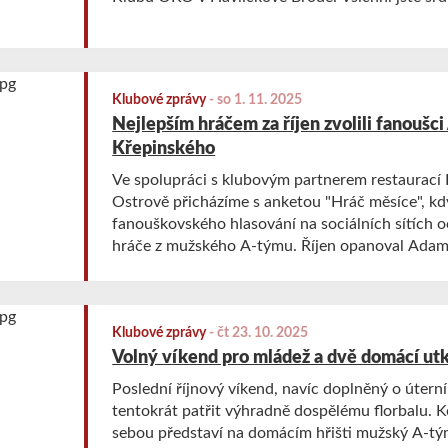
Klubové zprávy
-
so 1. 11. 2025
Nejlepším hráčem za říjen zvolili fanoušc
Křepinského
Ve spolupráci s klubovým partnerem restaurací 
Ostrově přicházíme s anketou "Hráč měsíce", kd
fanouškovského hlasování na sociálních sítích 
hráče z mužského A-týmu. Říjen opanoval Adam
tak těšit z vítězství.
Klubové zprávy
-
čt 23. 10. 2025
Volný víkend pro mládež a dvě domácí ut
Poslední říjnový víkend, navíc doplněný o úterní
tentokrát patřit výhradně dospělému florbalu. K
sebou představí na domácím hřišti mužský A-tým