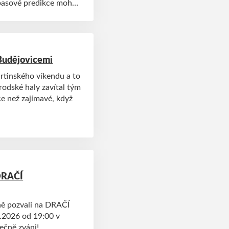
ápasové predikce mohou
 Budějovicemi
rtinského víkendu a to
rodské haly zavítal tým
e než zajímavé, když
 DRAČÍ
ně pozvali na DRAČÍ
.2026 od 19:00 v
ečně zváni!