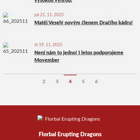
vysokou výhrou!
pá 21. 11. 2025
Matěj Veselý novým členem Dračího kádru!
st 19. 11. 2025
Není nám to jedno! I letos podporujeme
Movember
2
3
4
5
6
Florbal Erupting Dragons