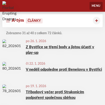
Florbal Erupting Dragons
MENU
A-tým
ČLÁNKY
Zobrazeno 31 až 40 z celkem 72 článků.
po 26. 1. 2026
Z Bystřice se třemi body a jistou účastí v
play-up
čt 22. 1. 2026
V neděli odpoledne proti Benešovu v Bystřici
po 19. 1. 2026
Tříbodový večer proti Strakonicím
podpořený společnou sbírkou