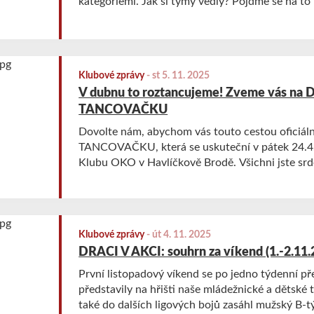
kategoriemi. Jak si týmy vedly? Pojďme se na to
tradičního souhrnu.
Klubové zprávy
-
st 5. 11. 2025
V dubnu to roztancujeme! Zveme vás na
TANCOVAČKU
Dovolte nám, abychom vás touto cestou oficiál
TANCOVAČKU, která se uskuteční v pátek 24.4
Klubu OKO v Havlíčkově Brodě. Všichni jste srd
Klubové zprávy
-
út 4. 11. 2025
DRACI V AKCI: souhrn za víkend (1.-2.11.
První listopadový víkend se po jedno týdenní př
představily na hřišti naše mládežnické a dětské 
také do dalších ligových bojů zasáhl mužský B-t