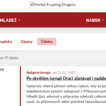
MLÁDEŽ
NÁBOR
oupiska
Zápasy
Články
em 37 článků.
Neligové turnaje
-
po 15. 12. 2025
Po skvělém turnaji Draci zůstávají i nadál
Uplynulý víkend přinesl velkou radost, kdy se p
mládežnickým týmům vybojovat v Přibyslavi put
Mladší žáci, elévové a přípravka odehráli celkově
navíc za přítomnosti velmi početné fanouškovsk