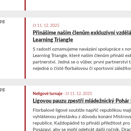
čt 11. 12. 2025
Přinášíme naším členům exkluzivní vzdělá
Learning Triangle
S radostí oznamujeme navázání spolupráce s n
Learning Triangle, které našim členům přináší ex
partnerství. Jedná se o vůbec první partnerství 
nejedná o čistě florbalovou či sportovní záležito
Neligové turnaje
-
čt 11. 12. 2025
Ligovou pauzu zpestří mládežnický Pohár
Florbalové ligové soutěže napříč republikou maj
vyhlášenou přestávku z důvodu konání Mistrovs
republice. Každopádně to přináší příležitost pro 
Posázaví, aby se mohl odehrát další ročník. Drac