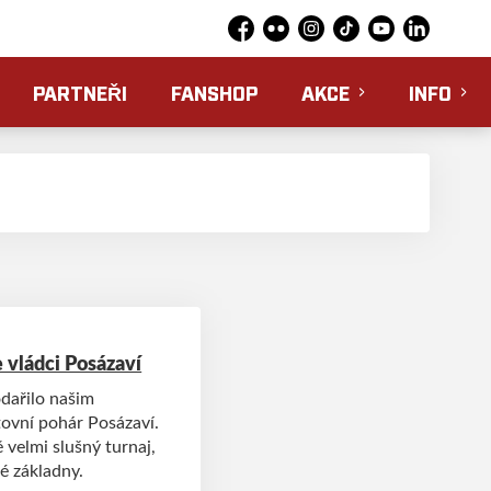
Facebook
Flickr
Instagram
TikTok
YouTube
LinkedIn
PARTNEŘI
FANSHOP
AKCE
INFO
e vládci Posázaví
odařilo našim
ovní pohár Posázaví.
 velmi slušný turnaj,
é základny.