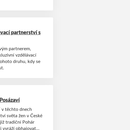
vací partnerství s
ovým partnerem,
kluzivní vzdělávací
tohoto druhu, kdy se
st.
 Posázaví
í v těchto dnech
tví světa žen v České
již tradiční Pohár
i vyráží obhajovat