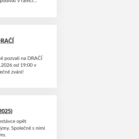
 podívat v rámci
 DRAČÍ
ně pozvali na DRAČÍ
.2026 od 19:00 v
ečně zváni!
2025)
estávce opět
týmy. Společně s nimi
ým.