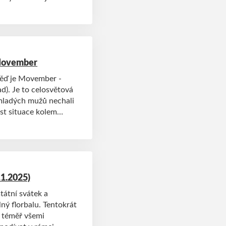
 Movember
věď je Movember -
d). Je to celosvětová
 mladých mužů nechali
ost situace kolem
užovat. Má za cíl
ou rakovina prostaty,
vražd u mužů. A stejně
 šíření osvěty v rámci
11.2025)
tátní svátek a
lný florbalu. Tentokrát
č téměř všemi