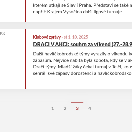
kterém utkají se Slavií Praha. Představí se také 
napříč Krajem Vysočina další ligové turnaje.
Klubové zprávy
-
st 1. 10. 2025
DRACI V AKCI: souhrn za víkend (27.-28.9
Další havlíčkobrodské týmy vyrazily o víkendu 
zápasům. Nejvíce nabitá byla sobota, kdy se v ak
Dračí týmy. Mladší žáky čekal turnaj v Telči, kou
sehráli své zápasy dorostenci a havlíčkobrodsko
mužská rezerva, která vyběhla na hřiště po dlou
1
2
3
4