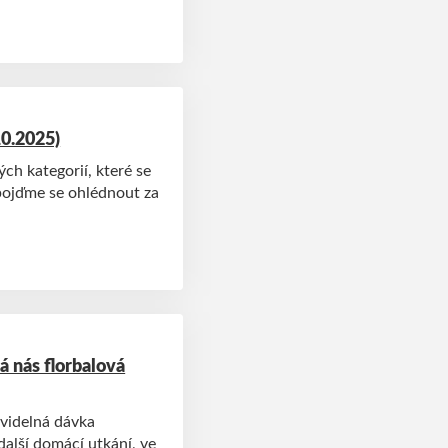
10.2025)
ch kategorií, které se
 pojďme se ohlédnout za
á nás florbalová
avidelná dávka
další domácí utkání, ve