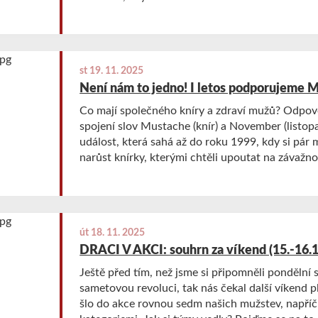
pohár za celkové vítězství na posledním turnaji.
st 19. 11. 2025
Není nám to jedno! I letos podporujeme
Co mají společného kníry a zdraví mužů? Odpo
spojení slov Mustache (knír) a November (listopa
událost, která sahá až do roku 1999, kdy si pár
narůst knírky, kterými chtěli upoutat na závažn
nemocí a problémů, které mohou každého muže s
upozornit na problémy mužského zdraví, jako js
rakovina varlat, duševní zdraví a prevence sebe
jako minulý rok, tak i letos se aktivně účastníme
út 18. 11. 2025
kampaně Movember!
DRACI V AKCI: souhrn za víkend (15.-16.
Ještě před tím, než jsme si připomněli pondělní s
sametovou revoluci, tak nás čekal další víkend p
šlo do akce rovnou sedm našich mužstev, napří