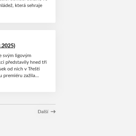
mládež, která sehraje
.2025)
ke svým ligovým
ci představily hned tři
sek od nich v Třešti
u premiéru zažila
holeté pauze.
Další