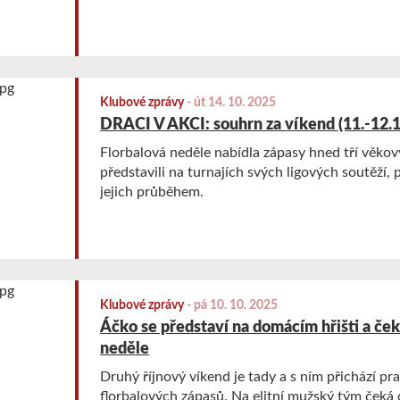
Klubové zprávy
-
út 14. 10. 2025
DRACI V AKCI: souhrn za víkend (11.-12.
Florbalová neděle nabídla zápasy hned tří věkový
představili na turnajích svých ligových soutěží,
jejich průběhem.
Klubové zprávy
-
pá 10. 10. 2025
Áčko se představí na domácím hřišti a ček
neděle
Druhý říjnový víkend je tady a s ním přichází pr
florbalových zápasů. Na elitní mužský tým čeká 