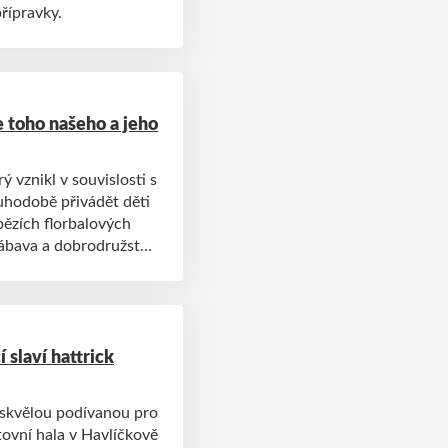
přípravky.
 toho našeho a jeho
 vznikl v souvislosti s
ouhodobě přivádět děti
bězích florbalových
ábava a dobrodružství.
rtu a rodičům
 slaví hattrick
 skvělou podívanou pro
ovní hala v Havlíčkově