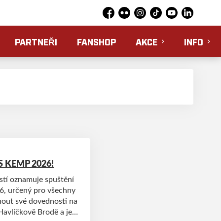
Facebook
Flickr
Instagram
TikTok
YouTube
LinkedIn
PARTNEŘI
FANSHOP
AKCE
INFO
S KEMP 2026!
ostí oznamuje spuštění
, určený pro všechny
sunout své dovednosti na
Havlíčkově Brodě a je