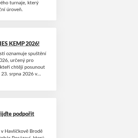
ého turnaje, který
ční úroveň.
IES KEMP 2026!
ostí oznamuje spuštění
26, určený pro
kteří chtějí posunout
 23. srpna 2026 v
st.
ijďte podpořit
a v Havlíčkově Brodě
ohár Posázaví, který