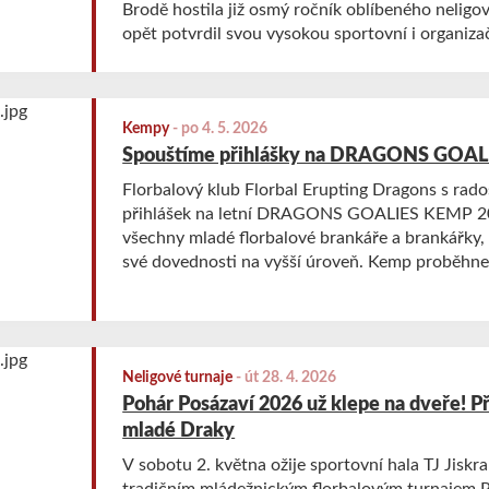
Brodě hostila již osmý ročník oblíbeného neligov
opět potvrdil svou vysokou sportovní i organiza
Kempy
-
po 4. 5. 2026
Spouštíme přihlášky na DRAGONS GOAL
Florbalový klub Florbal Erupting Dragons s rad
přihlášek na letní DRAGONS GOALIES KEMP 20
všechny mladé florbalové brankáře a brankářky, 
své dovednosti na vyšší úroveň. Kemp proběhne
Havlíčkův Brod a je otevřen pro širokou veřejno
Neligové turnaje
-
út 28. 4. 2026
Pohár Posázaví 2026 už klepe na dveře! Př
mladé Draky
V sobotu 2. května ožije sportovní hala TJ Jiskr
tradičním mládežnickým florbalovým turnajem P