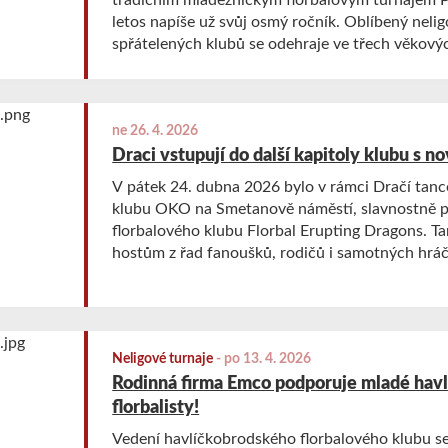
letos napíše už svůj osmý ročník. Oblíbený nelig
spřátelených klubů se odehraje ve třech věkový
přípravka, elévové a mladší žáci – a opět nabíd
emocí, bojovnosti i radosti ze hry.
ne 26. 4. 2026
Draci vstupují do další kapitoly klubu s 
V pátek 24. dubna 2026 bylo v rámci Dračí tan
klubu OKO na Smetanově náměstí, slavnostně p
florbalového klubu Florbal Erupting Dragons. T
hostům z řad fanoušků, rodičů i samotných hráč
nová vizuální identita klubu představena nadchá
25. dubna 2026, v pravé poledne a to prezentací 
Neligové turnaje
-
po 13. 4. 2026
Rodinná firma Emco podporuje mladé hav
florbalisty!
Vedení havlíčkobrodského florbalového klubu se