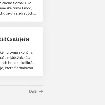
ického florbalu. Je
vinářská firma Emco,
y chutných a zdravých
ho klubu s Drakem na
ál! Co nás ještě
skému týmu skončila,
 naše mládežnické a
dnech hned několikrát
je, které florbalovou
Další