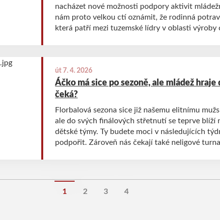
nacházet nové možnosti podpory aktivit mládežn
nám proto velkou ctí oznámit, že rodinná potra
která patří mezi tuzemské lídry v oblasti výrob
snídaní či svačin, a jejímž zakladatelem je pan Zdeněk Jahoda se svou
rodinou, se stává partnerem našeho florbalové
hrudi.
út 7. 4. 2026
Áčko má sice po sezoně, ale mládež hraje d
čeká?
Florbalová sezona sice již našemu elitnímu muž
ale do svých finálových střetnutí se teprve blíží
dětské týmy. Ty budete moci v následujících tý
podpořit. Zároveň nás čekají také neligové turna
sezonu prodlouží. Rozhodně je tedy co sledovat!
1
2
3
4