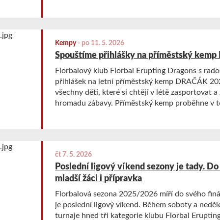
otevřen pro širokou veřejnost.
Kempy
-
po 11. 5. 2026
Spouštíme přihlášky na příměstský kem
Florbalový klub Florbal Erupting Dragons s rad
přihlášek na letní příměstský kemp DRAČÁK 20
všechny děti, které si chtějí v létě zasportovat a
hromadu zábavy. Příměstský kemp proběhne v t
července 2026 v Havlíčkův Brod a je otevřen ta
veřejnost.
čt 7. 5. 2026
Poslední ligový víkend sezony je tady. Do 
mladší žáci i přípravka
Florbalová sezona 2025/2026 míří do svého finá
je poslední ligový víkend. Během soboty a neděl
turnaje hned tři kategorie klubu Florbal Erupti