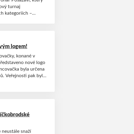
ový turnaj
ch kategoriích –
ne spoustu florbalových
novým logem!
covačky, konané v
ředstaveno nové logo
ancovačka byla určena
ů. Veřejnosti pak byla
zející den, v sobotu
na sociálních sítích.
líčkobrodské
 neustále snaží