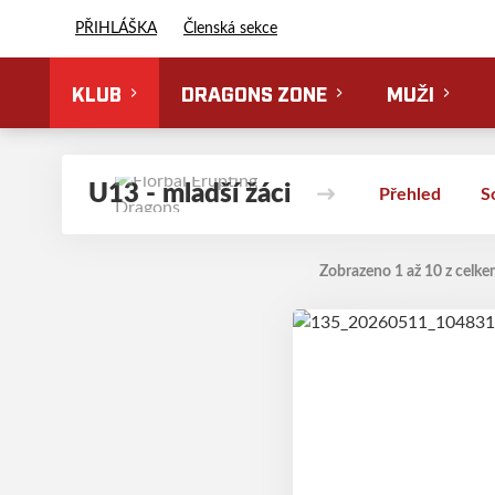
Florbal Erupting Dragons
PŘIHLÁŠKA
Členská sekce
KLUB
DRAGONS ZONE
MUŽI
U13 - mladší žáci
Přehled
S
Zobrazeno 1 až 10 z celke