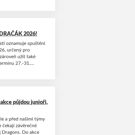
p DRAČÁK 2026!
ostí oznamuje spuštění
26, určený pro
 zároveň užít také
ermínu 27.-31.
ké pro širokou
akce půjdou junioři,
le a před našimi týmy
e čekají závěrečné
ng Dragons. Do akce