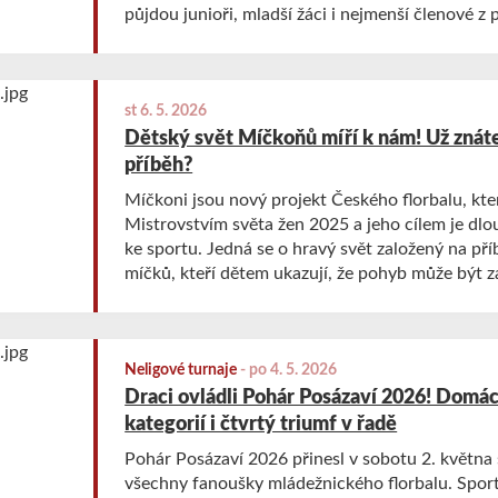
půjdou junioři, mladší žáci i nejmenší členové z 
st 6. 5. 2026
Dětský svět Míčkoňů míří k nám! Už znáte
příběh?
Míčkoni jsou nový projekt Českého florbalu, který
Mistrovstvím světa žen 2025 a jeho cílem je dl
ke sportu. Jedná se o hravý svět založený na pří
míčků, kteří dětem ukazují, že pohyb může být z
Projekt pomáhá dětem udělat první krok ke spo
usnadňuje rozhodování, kam své dítě přihlásit.
Neligové turnaje
-
po 4. 5. 2026
Draci ovládli Pohár Posázaví 2026! Domácí
kategorií i čtvrtý triumf v řadě
Pohár Posázaví 2026 přinesl v sobotu 2. května
všechny fanoušky mládežnického florbalu. Sport