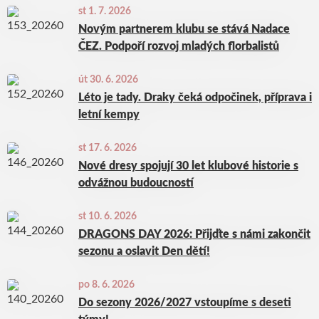
st 1. 7. 2026
Novým partnerem klubu se stává Nadace
ČEZ. Podpoří rozvoj mladých florbalistů
út 30. 6. 2026
Léto je tady. Draky čeká odpočinek, příprava i
letní kempy
st 17. 6. 2026
Nové dresy spojují 30 let klubové historie s
odvážnou budoucností
st 10. 6. 2026
DRAGONS DAY 2026: Přijďte s námi zakončit
sezonu a oslavit Den dětí!
po 8. 6. 2026
Do sezony 2026/2027 vstoupíme s deseti