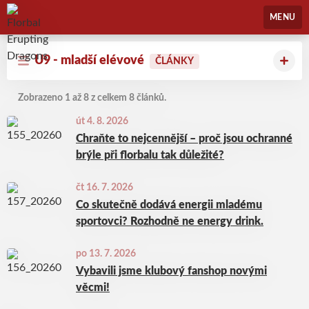
Florbal Erupting Dragons
MENU
U9 - mladší elévové
ČLÁNKY
Zobrazeno 1 až 8 z celkem 8 článků.
út 4. 8. 2026
Chraňte to nejcennější – proč jsou ochranné
brýle při florbalu tak důležité?
čt 16. 7. 2026
Co skutečně dodává energii mladému
sportovci? Rozhodně ne energy drink.
po 13. 7. 2026
Vybavili jsme klubový fanshop novými
věcmi!