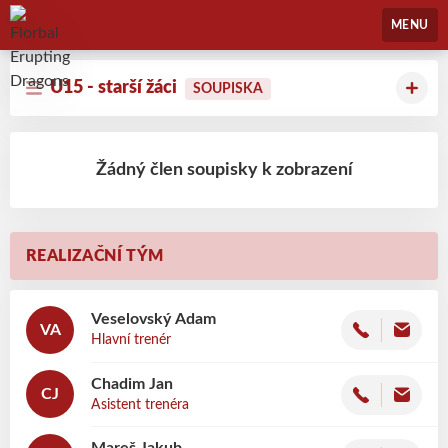
Florbal Erupting Dragons
MENU
U15 - starší žáci
SOUPISKA
Žádný člen soupisky k zobrazení
REALIZAČNÍ TÝM
Veselovský
Adam
VA
Hlavní trenér
Chadim
Jan
CJ
Asistent trenéra