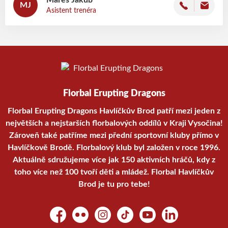
Mareš
Jakub
MJ
Asistent trenéra
Florbal Erupting Dragons
Florbal Erupting Dragons Havlíčkův Brod patří mezi jeden z
největších a nejstarších florbalových oddílů v Kraji Vysočina!
Zároveň také patříme mezi přední sportovní kluby přímo v
Havlíčkově Brodě. Florbalový klub byl založen v roce 1996.
Aktuálně sdružujeme více jak 150 aktivních hráčů, kdy z
toho více než 100 tvoří děti a mládež. Florbal Havlíčkův
Brod je tu pro tebe!
Facebook
Flickr
Instagram
TikTok
YouTube
LinkedIn