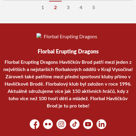
1
2
3
4
5
Florbal Erupting Dragons
Florbal Erupting Dragons Havlíčkův Brod patří mezi jeden z
největších a nejstarších florbalových oddílů v Kraji Vysočina!
Zároveň také patříme mezi přední sportovní kluby přímo v
Havlíčkově Brodě. Florbalový klub byl založen v roce 1996.
Aktuálně sdružujeme více jak 150 aktivních hráčů, kdy z
toho více než 100 tvoří děti a mládež. Florbal Havlíčkův
Brod je tu pro tebe!
Facebook
Flickr
Instagram
TikTok
YouTube
LinkedIn