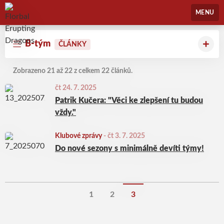
Florbal Erupting Dragons
MENU
B-tým
ČLÁNKY
Zobrazeno 21 až 22 z celkem 22 článků.
čt 24. 7. 2025
Patrik Kučera: "Věci ke zlepšení tu budou
vždy."
Klubové zprávy
-
čt 3. 7. 2025
Do nové sezony s minimálně devíti týmy!
1
2
3