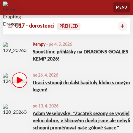
Florbal Erupting Dragons
MENU
U17 - dorostenci
PŘEHLED
Kempy
-
po 4. 5. 2026
Spouštíme přihlášky na DRAGONS GOALIES
KEMP 2026!
ne 26. 4. 2026
Draci vstupují do další kapitoly klubu s novým
logem!
po 13. 4. 2026
Adam Veselovský: "Začátek sezony se vyvíjel
velmi dobře, v klíčovém duelu jsme ale nebyli
schopni proměňovat naše gólové šance."