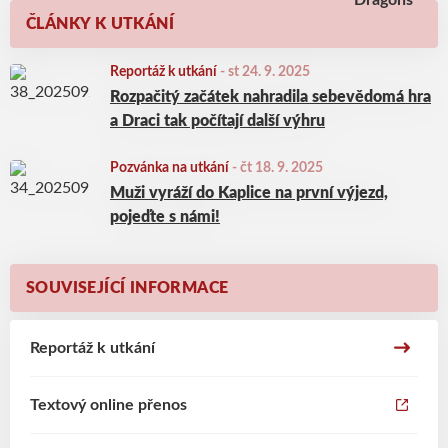
ČLÁNKY K UTKÁNÍ
Reportáž k utkání
-
st 24. 9. 2025
Rozpačitý začátek nahradila sebevědomá hra
a Draci tak počítají další výhru
Pozvánka na utkání
-
čt 18. 9. 2025
Muži vyráží do Kaplice na první výjezd,
pojeďte s námi!
SOUVISEJÍCÍ INFORMACE
Reportáž k utkání
Textový online přenos