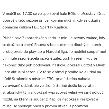
V neděli od 17:00 se ve sportovní hale Bělidlo představí Draci
poprvé v této sezoně při venkovním utkání, kdy se utkají s
domácím celkem FBC Spartak Kaplice.
Příběh havlíčkobrodského kádru z minulé sezony známe, kdy
se družina trenérů Rauera s Kocourem po dlouhých letech
probojovala do play-up o Národní ligu. To nedělní soupeř měl
v minulé sezoně zcela opačné záležitosti k řešení, kdy se
nakonec díky pěti bodovému náskoku dokázal udržet v Divizi
i pro aktuální sezonu. V té se v rámci prvního kola utkal na
půdě Strakonic s místním FBC, první třetina nabídla
vyrovnané utkání, ale ve druhé třetině došlo ke zvratu a
strakonický tým si dokázal vypracovat velmi výrazný gólový
rozdíl, na který již soupeř z Kaplice nedokázal reagovat a
musel se spokojit hned v prvním utkání s porážkou.