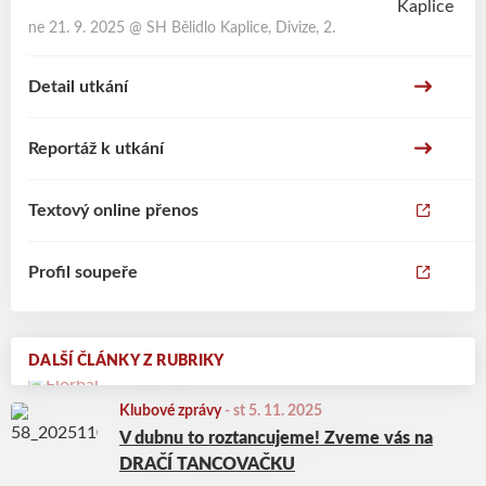
ne 21. 9. 2025
@
SH Bělidlo Kaplice
,
Divize, 2.
Detail utkání
Reportáž k utkání
Textový online přenos
Profil soupeře
DALŠÍ ČLÁNKY Z RUBRIKY
Klubové zprávy
-
st 5. 11. 2025
V dubnu to roztancujeme! Zveme vás na
DRAČÍ TANCOVAČKU