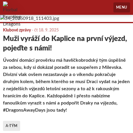
Florbal Erupting Dragons
MENU
Klubové zprávy
-
čt 18. 9. 2025
Muži vyráží do Kaplice na první výjezd,
pojeďte s námi!
Úvodní domácí prověrku má havlíčkobrodský tým úspěšně
za sebou, kdy si dokázal poradit se soupeřem z Milevska.
Divizní vlak ovšem nezastavuje a o víkendu pokračuje
druhým kolem, během kterého se musí Draci vydat na jeden
z nejdelších výjezdů letošní sezony a to až k rakouským
hranicím do Kaplice. Každopádně i přesto nabízíme
fanouškům vyrazit s námi a podpořit Draky na výjezdu,
#DragonsAwayDays jsou tady!
A-TÝM