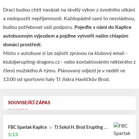
Draci budou chtít navázat na skvělý výkon z úvodního utkání
a nedopustit nepříjemnosti. Každopádně sami to nezvládnou,
budou potřebovat vaši podporu.
Pojeďte s námi do Kaplice
autobusovým výjezdem a pojďme vytvořit našim chlapům
domácí prostředí.
Místo v autobuse si lze zajistit zprávou na klubový email -
klub@erupting-dragons.cz - nebo kontaktováním některého z
členů mužského A-týmu. Plánovaný odjezd je v neděli ve
13:00 od sportovní haly TJ Jiskra Havlíčkův Brod.
SOUVISEJÍCÍ ZÁPAS
FBC Spartak Kaplice
TJ Sokol H. Brod Erupting Dr
5:13
agons