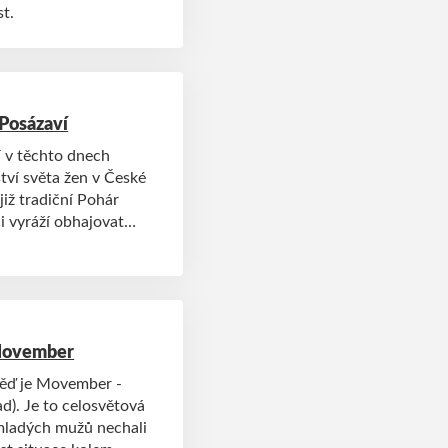
st.
 Posázaví
í v těchto dnech
tví světa žen v České
již tradiční Pohár
i vyráží obhajovat
 Movember
věď je Movember -
d). Je to celosvětová
 mladých mužů nechali