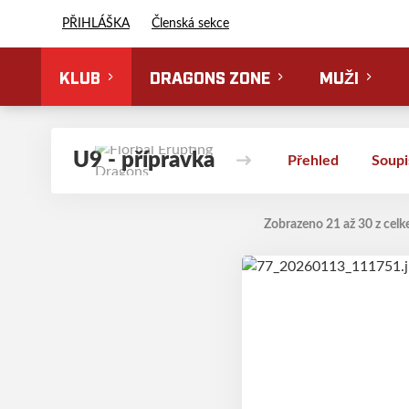
Florbal Erupting Dragons
PŘIHLÁŠKA
Členská sekce
KLUB
DRAGONS ZONE
MUŽI
U9 - přípravka
Přehled
Soupi
Zobrazeno 21 až 30 z celk