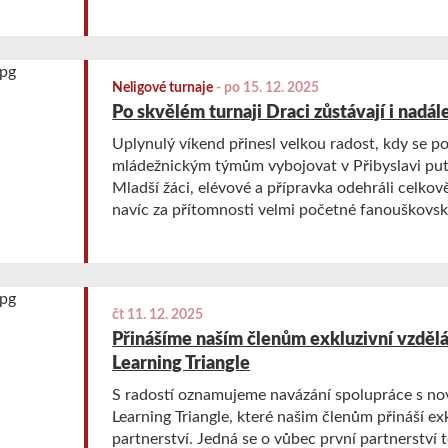
Neligové turnaje
-
po 15. 12. 2025
Po skvělém turnaji Draci zůstávají i nadál
Uplynulý víkend přinesl velkou radost, kdy se p
mládežnickým týmům vybojovat v Přibyslavi put
Mladší žáci, elévové a přípravka odehráli celkově
navíc za přítomnosti velmi početné fanouškovsk
čt 11. 12. 2025
Přinášíme naším členům exkluzivní vzdělá
Learning Triangle
S radostí oznamujeme navázání spolupráce s n
Learning Triangle, které našim členům přináší ex
partnerství. Jedná se o vůbec první partnerství 