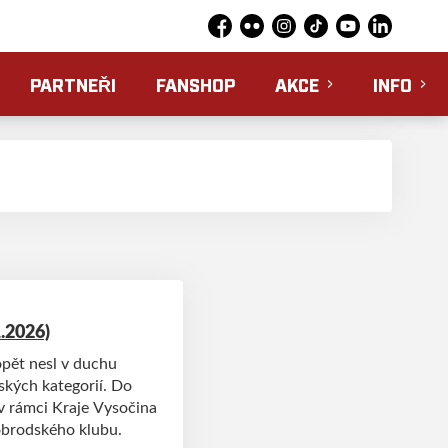
Facebook
Flickr
Instagram
TikTok
YouTube
LinkedIn
PARTNEŘI
FANSHOP
AKCE
INFO
.2026)
opět nesl v duchu
ských kategorií. Do
 v rámci Kraje Vysočina
kobrodského klubu.