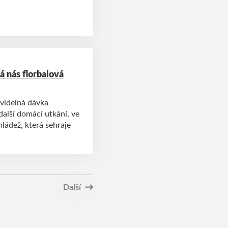
á nás florbalová
avidelná dávka
další domácí utkání, ve
mládež, která sehraje
Další