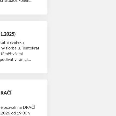
ost situace kolem
užovat. Má za cíl
ou rakovina prostaty,
vražd u mužů. A stejně
 šíření osvěty v rámci
11.2025)
tátní svátek a
lný florbalu. Tentokrát
č téměř všemi
 podívat v rámci
 DRAČÍ
ně pozvali na DRAČÍ
.2026 od 19:00 v