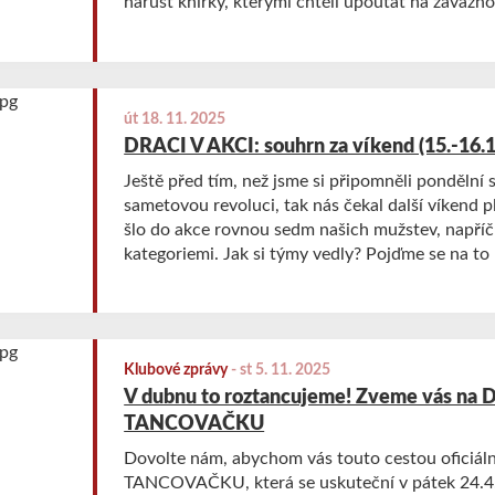
narůst knírky, kterými chtěli upoutat na závažn
nemocí a problémů, které mohou každého muže s
upozornit na problémy mužského zdraví, jako js
rakovina varlat, duševní zdraví a prevence sebe
jako minulý rok, tak i letos se aktivně účastníme
út 18. 11. 2025
kampaně Movember!
DRACI V AKCI: souhrn za víkend (15.-16.
Ještě před tím, než jsme si připomněli pondělní s
sametovou revoluci, tak nás čekal další víkend p
šlo do akce rovnou sedm našich mužstev, napří
kategoriemi. Jak si týmy vedly? Pojďme se na to
tradičního souhrnu.
Klubové zprávy
-
st 5. 11. 2025
V dubnu to roztancujeme! Zveme vás na
TANCOVAČKU
Dovolte nám, abychom vás touto cestou oficiál
TANCOVAČKU, která se uskuteční v pátek 24.4