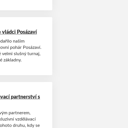
e vládci Posázaví
odařilo našim
ovní pohár Posázaví.
 velmi slušný turnaj,
é základny.
vací partnerství s
ovým partnerem,
kluzivní vzdělávací
tohoto druhu, kdy se