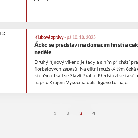
Klubové zprávy
-
pá 10. 10. 2025
Áčko se představí na domácím hřišti a ček
neděle
Druhý říjnový víkend je tady a s ním přichází pr
florbalových zápasů. Na elitní mužský tým čeká 
kterém utkají se Slavií Praha. Představí se také 
napříč Krajem Vysočina další ligové turnaje.
1
2
3
4