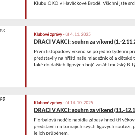
Klubu OKO v Havlíčkově Brodě. Všichni jste srd
Klubové zprávy
-
út 4. 11. 2025
DRACI V AKCI: souhrn za víkend (1.-2.11.
První listopadový víkend se po jedno týdenní př
představily na hřišti naše mládežnické a dětské 
také do dalších ligových bojů zasáhl mužský B-t
Klubové zprávy
-
út 14. 10. 2025
DRACI V AKCI: souhrn za víkend (11.-12.
Florbalová neděle nabídla zápasy hned tří věkový
představili na turnajích svých ligových soutěží,
jejich průběhem.