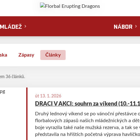
MLÁDEŽ
NÁBOR
ska
Zápasy
Články
em 36 článků.
út 13. 1. 2026
DRACI V AKCI: souhrn za víkend (10.-11.1
Druhý lednový víkend se po vánoční přestávce 
florbalových zápasů našich mládežnických a dět
boje vyrazila také naše mužská rezerva, a tak se
představila na hřištích početná výprava havlíč