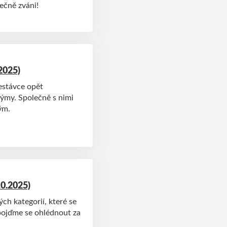
ečně zváni!
2025)
estávce opět
týmy. Společně s nimi
ým.
10.2025)
ch kategorií, které se
 pojďme se ohlédnout za