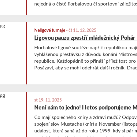
nejedná o čistě florbalovou či sportovní záležito
Neligové turnaje
-
čt 11. 12. 2025
Ligovou pauzu zpestří mládežnický Pohár
Florbalové ligové soutěže napříč republikou maj
vyhlášenou přestávku z důvodu konání Mistrovs
republice. Každopádně to přináší příležitost pro 
Posázaví, aby se mohl odehrát další ročník. Drac
pohár za celkové vítězství na posledním turnaji.
st 19. 11. 2025
Není nám to jedno! I letos podporujeme
Co mají společného kníry a zdraví mužů? Odpo
spojení slov Mustache (knír) a November (listopa
událost, která sahá až do roku 1999, kdy si pár