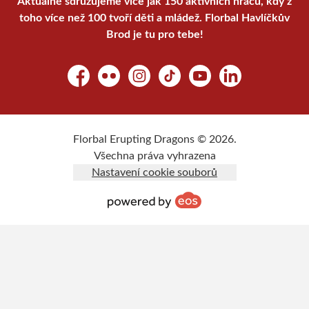
Aktuálně sdružujeme více jak 150 aktivních hráčů, kdy z
toho více než 100 tvoří děti a mládež. Florbal Havlíčkův
Brod je tu pro tebe!
Facebook
Flickr
Instagram
TikTok
YouTube
LinkedIn
Florbal Erupting Dragons © 2026.
Všechna práva vyhrazena
Nastavení cookie souborů