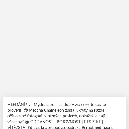
HLEDÁNÍ 🔍 | Myslíš si, že máš dobrý zrak? 👀 Je čas to
prověřit! 🤠 Meccha Chameleon zůstal ukrytý na každé
očíslované fotografii v různých pozicích, dokážeš je najít
všechny? 😎 ODDANOST | BOJOVNOST | RESPEKT |
VÍTĚZSTVÍ #dracisila #probudvsobedraka #eruptingdragons