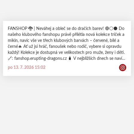
FANSHOP 🐉 | Neváhej a obleč se do dračích barev! 🔴⚪️⚫️ Do
našeho klubového fanshopu právě přilétla nová kolekce triček a
mikin, navíc vše ve třech klubových barvách – červené, bílé a
černé🔥 Ať už jsi hráč, fanoušek nebo rodič, vybere si opravdu
každý! Kolekce je dostupná ve velikostech pro muže, ženy i děti.
🔗: fanshop.erupting-dragons.cz 🧳 V nejbližších dnech se navíc
můžete těšit na DROP dalších nových věcí 😎 Naštěstí u nás se
po 13. 7. 2026 15:02
žádné drama nekoná, servery fungují. My prostě slíbíme… a pak
doručíme 🤪 ODDANOST | BOJOVNOST | RESPEKT |
VÍTĚZSTVÍ #dracisila #probudvsobedraka #eruptingdragons