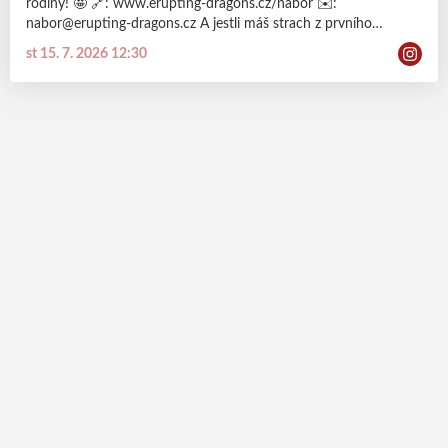
rodiny! 🤩 🔗: www.erupting-dragons.cz/nabor ✉️:
nabor@erupting-dragons.cz A jestli máš strach z prvního
treéninku? Jak náš kamarád DRAGY rád říká: “Každý drak někdy
st 15. 7. 2026 12:30
začínal!” 😇 ODDANOST | BOJOVNOST | RESPEKT | VÍTĚZSTVÍ
#dracisila #probudvsobedraka #eruptingdragons