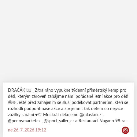
DRAČÁK 🤹‍♂️ | Zítra ráno vypukne týdenní příměstský kemp pro
děti, kterým zároveň zahájíme námi pořádané letní akce pro děti
🤩☀️ Ještě před zahájením se sluší poděkovat partnerům, kteří se
rozhodli podpořit naše akce a zpříjemnit tak dětem co nejvíce
zážitky s námi ♥️🤍 Mockrát děkujeme @mlasknicz ,
@pennymarketcz , @sport_saller_cr a Restauraci Nagano 98 za
vaši podporu 🤝 velmi si ji vážíme 🐉 ODDANOST |
ne 26. 7. 2026 19:12
BOJOVNOST | RESPEKT | VÍTĚZSTVÍ #dracisila