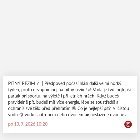
PITNÝ REŽIM 🧃 | Předpověď počasí hlásí další velmi horký
týden, proto nezapomínej na pitný režim! ☀️ Voda je tvůj nejlepší
parťák při sportu, na výletě i při letních hrách. Když budeš
pravidelně pít, budeš mít více energie, lépe se soustředíš a
ochráníš své tělo před přehřátím 🤩 Co je nejlepší pít? 💧 čistou
vodu 🍋 vodu s citronem nebo ovocem 🫖 neslazené ovocné a
bylinné čaje (vlažné nebo vychlazené) 🥛 mléko nebo kefír 🧃
po 13. 7. 2026 10:20
100% ovocné šťávy ideálně ředěné vodou Nepij až ve chvíli, kdy
máš žízeň. Pij průběžně během celého dne! 😎 ODDANOST |