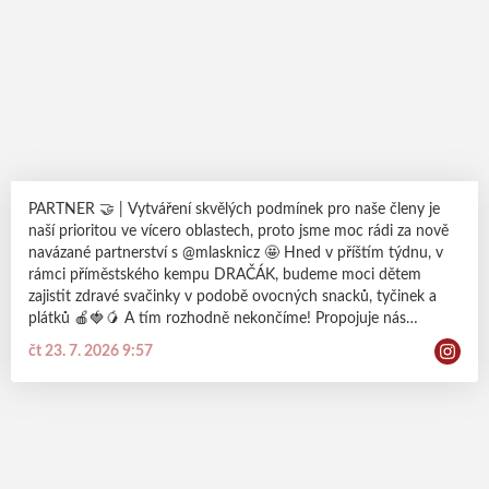
PARTNER 🤝 | Vytváření skvělých podmínek pro naše členy je
naší prioritou ve vícero oblastech, proto jsme moc rádi za nově
navázané partnerství s @mlasknicz 🤩 Hned v příštím týdnu, v
rámci příměstského kempu DRAČÁK, budeme moci dětem
zajistit zdravé svačinky v podobě ovocných snacků, tyčinek a
plátků 🍎🍓🥭 A tím rozhodně nekončíme! Propojuje nás
společná chuť dělat věci správně a budování zdravých návyků je
čt 23. 7. 2026 9:57
součástí naší dračí cesty! 🐉 ODDANOST | BOJOVNOST |
RESPEKT | VÍTĚZSTVÍ #dracisila #probudvsobedraka
#eruptingdragons