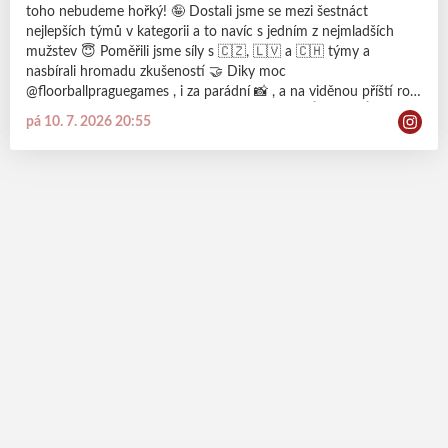
toho nebudeme hořký! 🤪 Dostali jsme se mezi šestnáct
nejlepších týmů v kategorii a to navíc s jedním z nejmladších
mužstev 😇 Poměřili jsme síly s 🇨🇿, 🇱🇻 a 🇨🇭 týmy a
nasbírali hromadu zkušeností 🤝 Diky moc
@floorballpraguegames , i za parádní 📸 , a na viděnou příští rok
😎 ODDANOST | BOJOVNOST | RESPEKT | VÍTĚZSTVÍ
pá 10. 7. 2026 20:55
#dracisila #probudvsobedraka #eruptingdragons