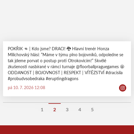
POKŘIK 👊 | Kdo jsme? DRACI! 🐉 Hlavní trenér Honza
Milichovský hlásí: “Máme v týmu plno bojovníků, odpoledne se
tak jdeme porvat o postup proti Otrokovicím!” Skvělé
zkušenosti nasbírané v rámci turnaje @floorballpraguegames 🤩
ODDANOST | BOJOVNOST | RESPEKT | VÍTĚZSTVÍ #dracisila
#probudvsobedraka #eruptingdragons
pá 10. 7. 2026 12:08
1
2
3
4
5