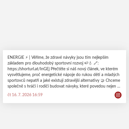
ENERGIE ⚡️ | Věříme, že zdravé návyky jsou tím nejlepším
základem pro dlouhodobý sportovní rozvoj 🍉💧 🔗:
https://shorturl.at/InGEj Přečtěte si náš nový článek, ve kterém
vysvětlujeme, proč energetické nápoje do rukou dětí a mladých
sportovců nepatří a jaké existují zdravější alternativy 🤝 Chceme
společně s hráči i rodiči budovat návyky, které povedou nejen k
lepším výkonům, ale především ke zdravému životnímu stylu 🐉
čt 16. 7. 2026 16:59
ODDANOST | BOJOVNOST | RESPEKT | VÍTĚZSTVÍ #dracisila
#probudvsobedraka #eruptingdragons