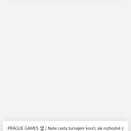
BOJOVNOST | RESPEKT | VÍTĚZSTVÍ #dracisila
#probudvsobedraka #eruptingdragons
PRAGUE GAMES 🏆 | Naše cesta turnajem končí, ale rozhodně z