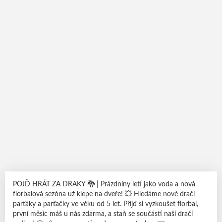
POJĎ HRÁT ZA DRAKY 🐉 | Prázdniny letí jako voda a nová
florbalová sezóna už klepe na dveře! 💥 Hledáme nové dračí
parťáky a parťačky ve věku od 5 let. Přijď si vyzkoušet florbal,
první měsíc máš u nás zdarma, a staň se součástí naší dračí