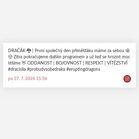
DRAČÁK 🐉 | První společný den příměšťáku máme za sebou 🤩
🤠 Zítra pokračujeme dalším programem a už teď se hrozně moc
těšíme 👋 ODDANOST | BOJOVNOST | RESPEKT | VÍTĚZSTVÍ
#dracisila #probudvsobedraka #eruptingdragons
po 27. 7. 2026 15:56