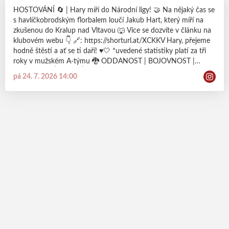
HOSTOVÁNÍ 🔄 | Hary míří do Národní ligy! 🤝 Na nějaký čas se
s havlíčkobrodským florbalem loučí Jakub Hart, který míří na
zkušenou do Kralup nad Vltavou 🐺 Více se dozvíte v článku na
klubovém webu 👇 🔗: https://shorturl.at/XCKKV Hary, přejeme
hodně štěstí a ať se ti daří! ♥️🤍 *uvedené statistiky platí za tři
roky v mužském A-týmu 🐉 ODDANOST | BOJOVNOST |
RESPEKT | VÍTĚZSTVÍ #dracisila #probudvsobedraka
pá 24. 7. 2026 14:00
#eruptingdragons