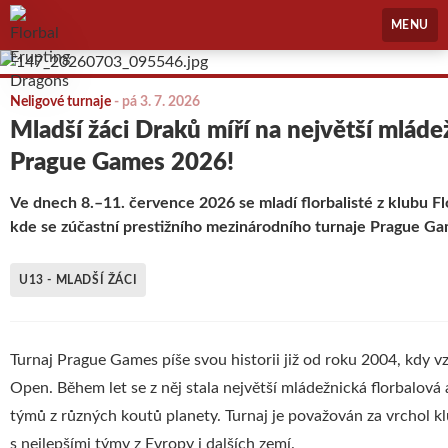
Florbal Erupting Dragons
MENU
Neligové turnaje
-
pá 3. 7. 2026
Mladší žáci Draků míří na největší mládež
Prague Games 2026!
Ve dnech 8.–11. července 2026 se mladí florbalisté z klubu F
kde se zúčastní prestižního mezinárodního turnaje Prague Ga
U13 - MLADŠÍ ŽÁCI
Turnaj Prague Games píše svou historii již od roku 2004, kdy v
Open. Během let se z něj stala největší mládežnická florbalová
týmů z různých koutů planety. Turnaj je považován za vrchol k
s nejlepšími týmy z Evropy i dalších zemí.