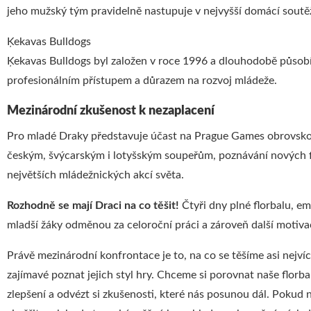
jeho mužský tým pravidelně nastupuje v nejvyšší domácí soutěž
Ķekavas Bulldogs
Ķekavas Bulldogs byl založen v roce 1996 a dlouhodobě působí 
profesionálním přístupem a důrazem na rozvoj mládeže.
Mezinárodní zkušenost k nezaplacení
Pro mladé Draky představuje účast na Prague Games obrovskou 
českým, švýcarským i lotyšským soupeřům, poznávání nových fl
největších mládežnických akcí světa.
Rozhodně se mají Draci na co těšit!
Čtyři dny plné florbalu, e
mladší žáky odměnou za celoroční práci a zároveň další motiv
Právě mezinárodní konfrontace je to, na co se těšíme asi nejvíc
zajímavé poznat jejich styl hry. Chceme si porovnat naše florbal
zlepšení a odvézt si zkušenosti, které nás posunou dál. Poku