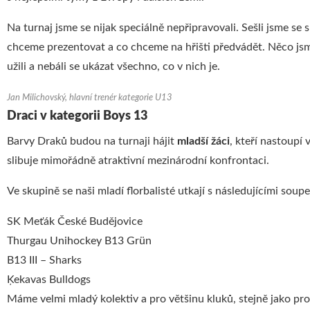
Na turnaj jsme se nijak speciálně nepřipravovali. Sešli jsme se 
chceme prezentovat a co chceme na hřišti předvádět. Něco jsme s
užili a nebáli se ukázat všechno, co v nich je.
Jan Milichovský, hlavní trenér kategorie U13
Draci v kategorii Boys 13
Barvy Draků budou na turnaji hájit
mladší žáci
, kteří nastoupí 
slibuje mimořádně atraktivní mezinárodní konfrontaci.
Ve skupině se naši mladí florbalisté utkají s následujícími soupe
SK Meťák České Budějovice
Thurgau Unihockey B13 Grün
B13 III – Sharks
Ķekavas Bulldogs
Máme velmi mladý kolektiv a pro většinu kluků, stejně jako pr