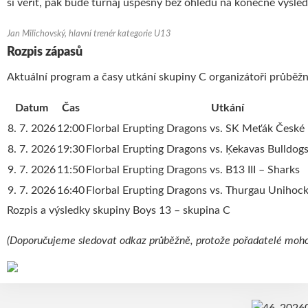
si věřit, pak bude turnaj úspěšný bez ohledu na konečné výsled
Jan Milichovský, hlavní trenér kategorie U13
Rozpis zápasů
Aktuální program a časy utkání skupiny C organizátoři průběžně
Datum
Čas
Utkání
8. 7. 2026
12:00
Florbal Erupting Dragons vs. SK Meťák České
8. 7. 2026
19:30
Florbal Erupting Dragons vs. Ķekavas Bulldog
9. 7. 2026
11:50
Florbal Erupting Dragons vs. B13 III – Sharks
9. 7. 2026
16:40
Florbal Erupting Dragons vs. Thurgau Unihoc
Rozpis a výsledky skupiny Boys 13 – skupina C
(Doporučujeme sledovat odkaz průběžně, protože pořadatelé mohou