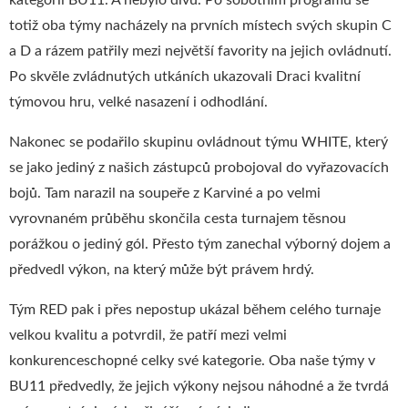
kategorii BU11. A nebylo divu. Po sobotním programu se
totiž oba týmy nacházely na prvních místech svých skupin C
a D a rázem patřily mezi největší favority na jejich ovládnutí.
Po skvěle zvládnutých utkáních ukazovali Draci kvalitní
týmovou hru, velké nasazení i odhodlání.
Nakonec se podařilo skupinu ovládnout týmu WHITE, který
se jako jediný z našich zástupců probojoval do vyřazovacích
bojů. Tam narazil na soupeře z Karviné a po velmi
vyrovnaném průběhu skončila cesta turnajem těsnou
porážkou o jediný gól. Přesto tým zanechal výborný dojem a
předvedl výkon, na který může být právem hrdý.
Tým RED pak i přes nepostup ukázal během celého turnaje
velkou kvalitu a potvrdil, že patří mezi velmi
konkurenceschopné celky své kategorie. Oba naše týmy v
BU11 předvedly, že jejich výkony nejsou náhodné a že tvrdá