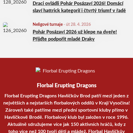
Draci ovládli Pohár Posázaví 2026! Domácí
slaví hattrick kategorií i čtvrtý triumf v řadě
Neligové turnaje
-
út 28. 4. 2026
Pohár Posázaví 2026 už klepe na dveře!
Přijďte podpořit mladé Draky
Florbal Erupting Dragons
Florbal Erupting Dragons Havlíčkův Brod patří mezi jeden z
největších a nejstarších florbalových oddílů v Kraji Vysočina!
Zároveň také patříme mezi přední sportovní kluby přímo v
Havlíčkově Brodě. Florbalový klub byl založen v roce 1996.
Aktuálně sdružujeme více jak 150 aktivních hráčů, kdy z
toho více než 100 tvoří děti a mládež. Florbal Havlíčkův