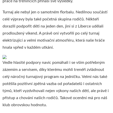
práce na trénincích přináší své výsledky.
Turnaj ale nebyl jen o samotném florbalu. Nedílnou součástí
celé výpravy byla také početná skupina rodičů. Někteří
dorazili podpořit děti na jeden den, jiní si z Liberce udělali
prodloužený víkend. A právě oni vytvořili po celý turnaj
elektrizující a velmi motivační atmosféru, která naše hráče
hnala vpřed v každém utkání.
Vedle hlasité podpory navíc pomáhali i se vším potřebným
zázemím a servisem, díky kterému mohli trenéři zvládnout
celý náročný turnajový program na jedničku. Velmi nás také
potěšila pozitivní zpětná vazba od pořadatelů i ostatních
týmů, kteří vyzdvihovali nejen výkony našich dětí, ale právě i
přístup a chování našich rodičů. Takové ocenění má pro náš
klub obrovskou hodnotu.