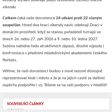
uvedený seznam obsahuje pouze očekávané rozmezí hracího
víkendu.
Celkem
čeká naše dorostence
24 utkání proti 22 různým
soupeřům
. Hned dva hrací víkendy navíc odehrají Draci v
domácím prostředí, když se stanou pořadateli turnajů ve
dnech 26. nebo 27. září 2026 a 9. nebo 10. ledna 2027.
Sezóna nabídne řadu atraktivních zápasů, dlouhé výjezdy i
konfrontace s předními mládežnickými akademiemi českého
florbalu.
Věříme, že naši dorostenci budou v nové sezoně důstojně
reprezentovat klub i město a že je na jejich cestě za dalšími
úspěchy podpoříte i vy. Těšíme se na vaši podporu v hledišti!
SOUVISEJÍCÍ ČLÁNKY