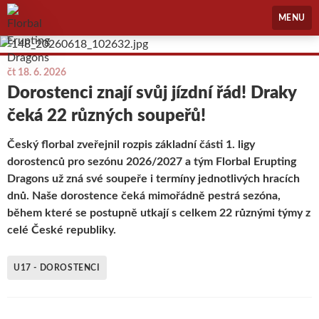
Florbal Erupting Dragons
MENU
čt 18. 6. 2026
Dorostenci znají svůj jízdní řád! Draky
čeká 22 různých soupeřů!
Český florbal zveřejnil rozpis základní části 1. ligy
dorostenců pro sezónu 2026/2027 a tým Florbal Erupting
Dragons už zná své soupeře i termíny jednotlivých hracích
dnů. Naše dorostence čeká mimořádně pestrá sezóna,
během které se postupně utkají s celkem 22 různými týmy z
celé České republiky.
U17 - DOROSTENCI