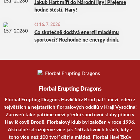
Jakub Hart míří do Národní ligy! Přejeme
hodně štěstí, Hary!
čt 16. 7. 2026
Co skutečně dodává energii mladému
sportovci? Rozhodně ne energy drink.
Florbal Erupting Dragons
Florbal Erupting Dragons Havlíčkův Brod patří mezi jeden z
největších a nejstarších florbalových oddílů v Kraji Vysočina!
Zároveň také patříme mezi přední sportovní kluby přímo v
Havlíčkově Brodě. Florbalový klub byl založen v roce 1996.
Aktuálně sdružujeme více jak 150 aktivních hráčů, kdy z
toho více než 100 tvoří děti a mládež. Florbal Havlíčkův