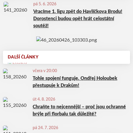
pá 5. 6. 2026
Vracíme 1. ligu zpět do Havlíčkova Brodu!
Dorostenci budou opět hrát celostátní
soutěž!
DALŠÍ ČLÁNKY
včera v 20:00
Tohle spojení funguje. Ondřej Holoubek
přestupuje k Drakům!
út 4. 8. 2026
Chraňte to nejcennější – proč jsou ochranné
brýle při florbalu tak důležité?
pá 24. 7. 2026