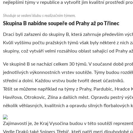
nejlepšími týmy v republice a vytvořit jim kvalitní prostředí pro 
Shoduje se vedení klubu s realizačním týmem.
Skupina B nabídne soupeře od Prahy až po Třinec
Draci byli zařazeni do skupiny B, která zahrnuje především výc
Kvůli vyššímu počtu pražských týmů však byly některé z nich z
skupiny, což vytváří velmi rozsáhlou oblast sahající od Prahy až
Ve skupině B se nachází celkem 30 týmů. V současné době pro
jednotlivých výkonnostních vrstev soutěže. Týmy budou rozděle
střední a dolní. Každou vrstvu bude tvořit deset účastníků.
Těšit se můžeme například na týmy z Prahy, Pardubic, Hradce K
Havířova, Otrokovic, Zlína a dalších měst. Opravdu pestrý výče
několik věhlasných, kvalitních a opravdu silných florbalových 
Zajímavostí je, že Kraj Vysočina budou v této soutěži reprezen
Vedle Draků také
Snipers Třebíč
, kteří patří mezi dlouhodobé 