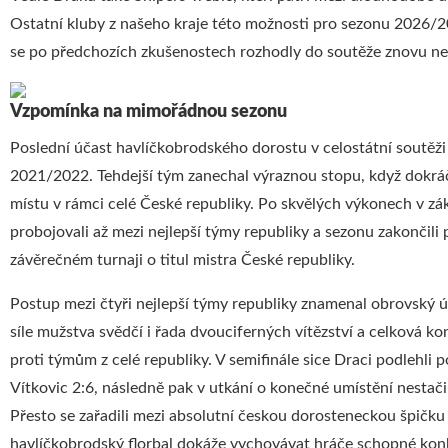
Ostatní kluby z našeho kraje této možnosti pro sezonu 2026/2
se po předchozích zkušenostech rozhodly do soutěže znovu nep
Vzpomínka na mimořádnou sezonu
Poslední účast havlíčkobrodského dorostu v celostátní soutěži
2021/2022. Tehdejší tým zanechal výraznou stopu, když dokráč
místu v rámci celé České republiky. Po skvělých výkonech v zák
probojovali až mezi nejlepší týmy republiky a sezonu zakončili 
závěrečném turnaji o titul mistra České republiky.
Postup mezi čtyři nejlepší týmy republiky znamenal obrovský ú
síle mužstva svědčí i řada dvouciferných vítězství a celková k
proti týmům z celé republiky. V semifinále sice Draci podlehli 
Vítkovic 2:6, následně pak v utkání o konečné umístění nestačil
Přesto se zařadili mezi absolutní českou dorosteneckou špičku a
havlíčkobrodský florbal dokáže vychovávat hráče schopné kon