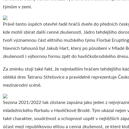
týmům v zemi.
Právě tento úspěch otevřel řadě hráčů dveře do předních česk
kde mohli sbírat další cenné zkušenosti. Jádro tehdejšího do
tvoří významnou část elitního mužského týmu Florbal Eruptin
hlavních tahounů byl Jakub Hart, který po působení v Mladé Bo
zkušenosti i výbornou formu zpět do havlíčkobrodského dresu
Za zmínku stojí také fakt, že nejmladším hráčem tehdejšího k
obléká dres Tatranu Střešovice a pravidelně reprezentuje Česk
mezinárodní scéně.
Sezona 2021/2022 tak zůstane zapsána jako jeden z nejvýrazně
mládežnického florbalu v Havlíčkově Brodě. Tým ukázal nejen v
také charakter, soudržnost a schopnost uspět v nejtěžších záp
účast mezi republikovou elitou a cenná zkušenost, ze které klu