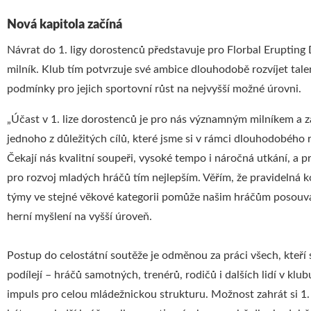
Nová kapitola začíná
Návrat do 1. ligy dorostenců představuje pro Florbal Eruptin
milník. Klub tím potvrzuje své ambice dlouhodobě rozvíjet tal
podmínky pro jejich sportovní růst na nejvyšší možné úrovni.
„Účast v 1. lize dorostenců je pro nás významným milníkem a 
jednoho z důležitých cílů, které jsme si v rámci dlouhodobého r
Čekají nás kvalitní soupeři, vysoké tempo i náročná utkání, a p
pro rozvoj mladých hráčů tím nejlepším. Věřím, že pravidelná k
týmy ve stejné věkové kategorii pomůže našim hráčům posouvat
herní myšlení na vyšší úroveň.
Postup do celostátní soutěže je odměnou za práci všech, kteří
podílejí – hráčů samotných, trenérů, rodičů i dalších lidí v klub
impuls pro celou mládežnickou strukturu. Možnost zahrát si 1