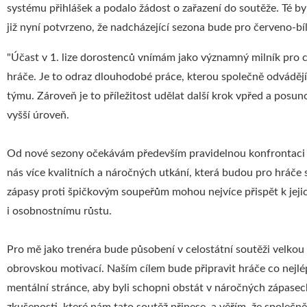
systému přihlášek a podalo žádost o zařazení do soutěže. Té b
již nyní potvrzeno, že nadcházející sezona bude pro červeno-bí
"Účast v 1. lize dorostenců vnímám jako významný milník pro c
hráče. Je to odraz dlouhodobé práce, kterou společně odvádějí h
týmu. Zároveň je to příležitost udělat další krok vpřed a posu
vyšší úroveň.
Od nové sezony očekávám především pravidelnou konfrontaci s
nás více kvalitních a náročných utkání, která budou pro hráče 
zápasy proti špičkovým soupeřům mohou nejvíce přispět k jej
i osobnostnímu růstu.
Pro mě jako trenéra bude působení v celostátní soutěži velkou
obrovskou motivací. Naším cílem bude připravit hráče co nejlép
mentální stránce, aby byli schopni obstát v náročných zápasec