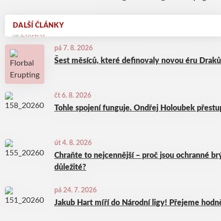
DALŠÍ ČLÁNKY
pá 7. 8. 2026
Šest měsíců, které definovaly novou éru Draků
čt 6. 8. 2026
Tohle spojení funguje. Ondřej Holoubek přest
út 4. 8. 2026
Chraňte to nejcennější – proč jsou ochranné brýl
důležité?
pá 24. 7. 2026
Jakub Hart míří do Národní ligy! Přejeme hodně