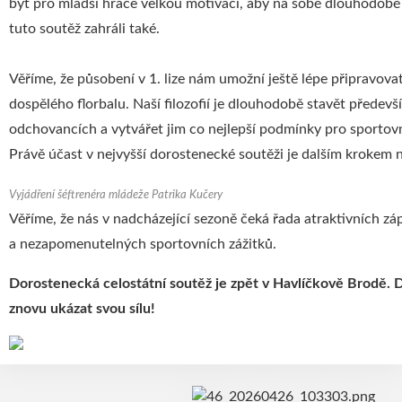
být pro mladší hráče velkou motivací, aby na sobě dlouhodobě 
tuto soutěž zahráli také.
Věříme, že působení v 1. lize nám umožní ještě lépe připravov
dospělého florbalu. Naší filozofií je dlouhodobě stavět předevš
odchovancích a vytvářet jim co nejlepší podmínky pro sportovn
Právě účast v nejvyšší dorostenecké soutěži je dalším krokem n
Vyjádření šéftrenéra mládeže Patrika Kučery
Věříme, že nás v nadcházející sezoně čeká řada atraktivních z
a nezapomenutelných sportovních zážitků.
Dorostenecká celostátní soutěž je zpět v Havlíčkově Brodě.
D
znovu ukázat svou sílu!