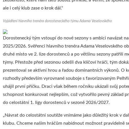
zkušenosti, které nám tato soutěž přinese, a věřím, že společ
ale i celý klub zase o krok dál."
Vyjádření hlavního trenéra dorosteneckého týmu Adama Veselovského
Dorostenecký tým vstoupí do nové sezony s ambicí navázat na
2025/2026. Svěřenci hlavního trenéra Adama Veselovského obsa
druhé místo ve 2. lize dorostenců a po většinu sezony patřili mez
týmy. Přestože před sezonou odešli dva klíčoví hráči, tým dokáza
prezentoval se aktivní hrou a řadou dominantních výkonů. O 
rozhodly především vyrovnané souboje s favorizovaným Pelhř
uhájil první příčku. Draci však během ročníku ukázali svůj poten
schopnost konkurovat nejlepším, což vytvořilo pevný základ pr
do celostátní 1. ligy dorostenců v sezoně 2026/2027.
„Návrat do celostátní soutěže vnímáme jako důležitý krok v da
klubu. Chceme našim hráčům nabídnout možnost pravidelně se