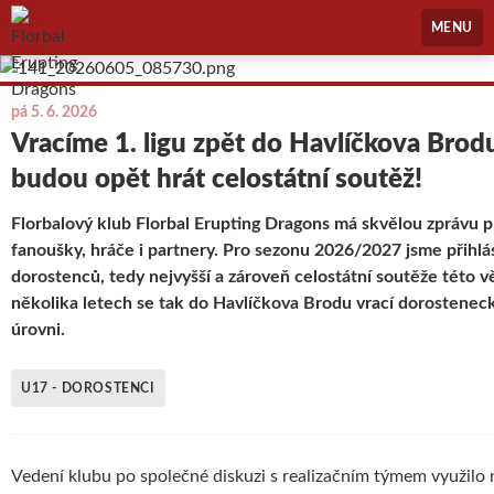
Florbal Erupting Dragons
MENU
pá 5. 6. 2026
Vracíme 1. ligu zpět do Havlíčkova Brod
budou opět hrát celostátní soutěž!
Florbalový klub Florbal Erupting Dragons má skvělou zprávu 
fanoušky, hráče i partnery. Pro sezonu 2026/2027 jsme přihlási
dorostenců, tedy nejvyšší a zároveň celostátní soutěže této 
několika letech se tak do Havlíčkova Brodu vrací dorosteneck
úrovni.
U17 - DOROSTENCI
Vedení klubu po společné diskuzi s realizačním týmem využilo