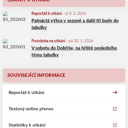
ČLÁNKY K UTKÁNÍ
Reportáž k utkání
-
st 4. 2. 2026
Patnáctá výhra v sezoně a další tři body do
tabulky
Pozvánka na utkání
-
pá 30. 1. 2026
V sobotu do Dobříše, na hřiště posledního
týmu tabulky
SOUVISEJÍCÍ INFORMACE
Reportáž k utkání
Textový online přenos
Statistiky k utkání