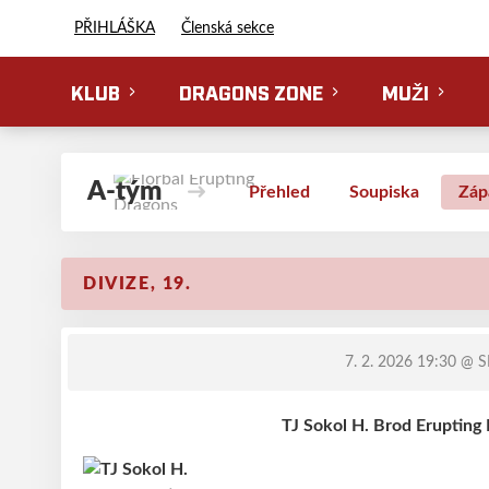
Florbal Erupting Dragons
PŘIHLÁŠKA
Členská sekce
KLUB
DRAGONS ZONE
MUŽI
A-tým
Přehled
Soupiska
Záp
DIVIZE, 19.
7. 2. 2026 19:30
@ SH
TJ Sokol H. Brod Erupting