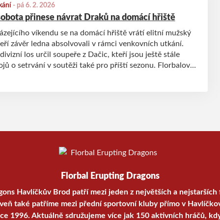
kání
-
pá 6. 2. 2026
sobota přinese návrat Draků na domácí hřiště
ejícího víkendu se na domácí hřiště vrátí elitní mužský
eří závěr ledna absolvovali v rámci venkovních utkání.
divizní los určil soupeře z Dačic, kteří jsou ještě stále
jů o setrvání v soutěži také pro příští sezonu. Florbalová
e nejen souboj mužů, ale také jdou do boje mladší žáci s
Florbal Erupting Dragons
gons Havlíčkův Brod patří mezi jeden z největších a nejstarších 
oveň také patříme mezi přední sportovní kluby přímo v Havlíčko
oce 1996. Aktuálně sdružujeme více jak 150 aktivních hráčů, kd