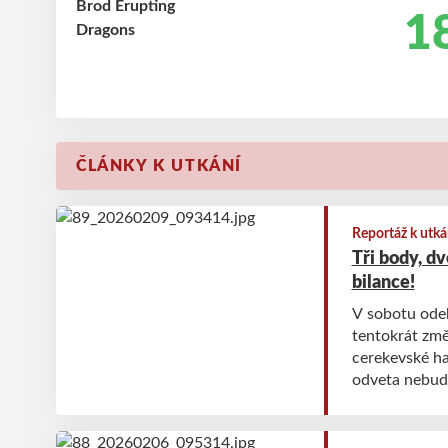
18
ČLÁNKY K UTKÁNÍ
Reportáž k utká
Tři body, dv
bilance!
V sobotu odeh
tentokrát změř
cerekevské ha
odveta nebude
dokráčeli si k