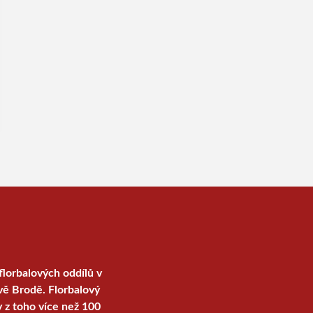
florbalových oddílů v
vě Brodě. Florbalový
y z toho více než 100