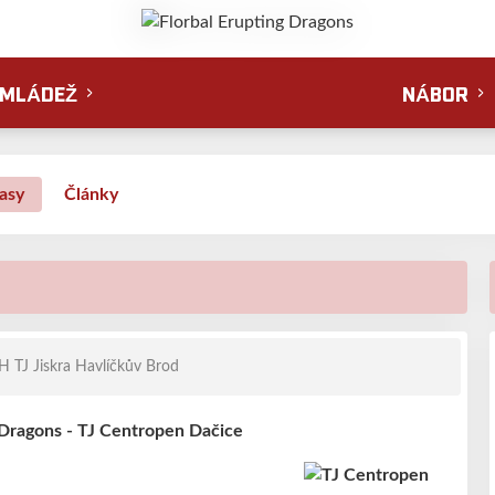
MLÁDEŽ
NÁBOR
asy
Články
 TJ Jiskra Havlíčkův Brod
 Dragons - TJ Centropen Dačice