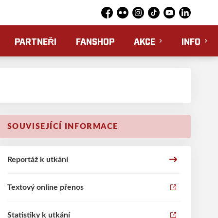
Facebook
Flickr
Instagram
TikTok
YouTube
LinkedIn
PARTNEŘI
FANSHOP
AKCE
INFO
SOUVISEJÍCÍ INFORMACE
Reportáž k utkání
Textový online přenos
Statistiky k utkání