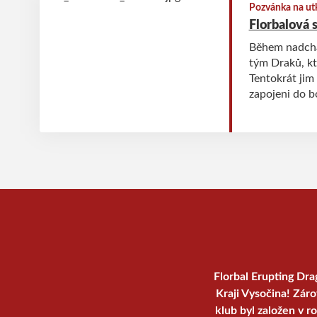
Pozvánka na ut
Florbalová 
Během nadcház
tým Draků, kt
Tentokrát jim 
zapojeni do bo
sobota přines
přípravkou.
Florbal Erupting Dra
Kraji Vysočina! Zár
klub byl založen v r