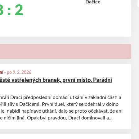
 : 2
ní
-
po 9. 2. 2026
ěstě vstřelených branek, první místo. Parádní
ráli Draci předposlední domácí utkání v základní části a
ili síly s Dačicemi. První duel, který se odehrál v dolno
le, nabídl napínavé utkání, dalo se proto očekávat, že ani
 ničím jiná. Opak byl pravdou, Draci dominovali a
 další tří bodové výhře!