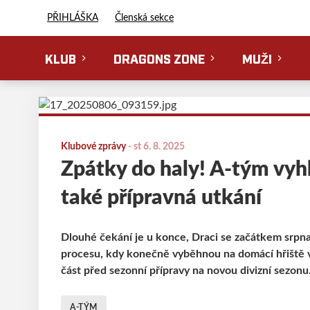
Florbal Erupting Dragons
PŘIHLÁŠKA
Členská sekce
KLUB
DRAGONS ZONE
MUŽI
Klubové zprávy
-
st 6. 8. 2025
Zpátky do haly! A-tým vyhl
také přípravná utkání
Dlouhé čekání je u konce, Draci se začátkem srpn
procesu, kdy konečně vyběhnou na domácí hřiště ve 
část před sezonní přípravy na novou divizní sezonu
A-TÝM