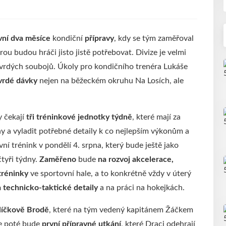
vní dva měsíce
kondiční
přípravy
, kdy se tým zaměřoval
rou budou hráči jisto jistě potřebovat. Divize je velmi
 tvrdých soubojů. Úkoly pro kondičního trenéra Lukáše
tvrdé dávky
nejen na běžeckém okruhu Na Losích, ale
y čekají
tři tréninkové jednotky týdně
, které mají za
ony a vyladit potřebné detaily k co nejlepším výkonům a
í trénink v pondělí 4. srpna, který bude ještě jako
čtyři týdny.
Zaměřeno
bude
na rozvoj akcelerace,
tréninky
ve sportovní hale, a to konkrétně vždy v úterý
 technicko-taktické detaily
a na práci na hokejkách.
líčkově Brodě
, které na tým vedený kapitánem Žáčkem
e poté bude
první přípravné utkání
, které Draci odehrají