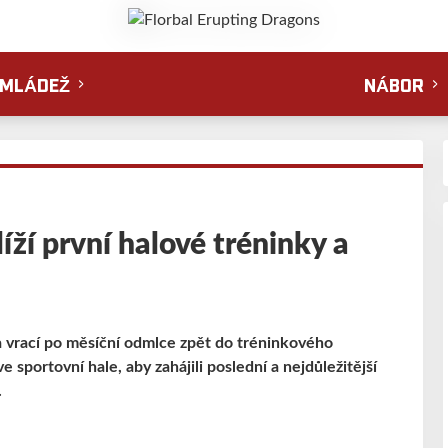
MLÁDEŽ
NÁBOR
íží první halové tréninky a
a vrací po měsíční odmlce zpět do tréninkového
sportovní hale, aby zahájili poslední a nejdůležitější
.