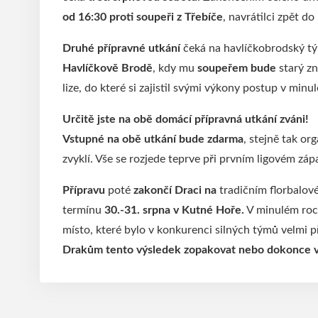
od 16:30 proti
soupeři z Třebíče
, navrátilci zpět d
Druhé přípravné utkání
čeká na havlíčkobrodský 
Havlíčkově Brodě
, kdy mu
soupeřem
bude
starý z
lize, do které si zajistil svými výkony postup v minu
Určitě jste na obě domácí přípravná utkání zváni!
Vstupné na obě utkání bude zdarma
, stejně tak or
zvyklí. Vše se rozjede teprve při prvním ligovém záp
Přípravu
poté
zakončí Draci na
tradičním florbalo
termínu
30.-31. srpna v Kutné Hoře.
V minulém roce
místo, které bylo v konkurenci silných týmů velm
Drakům tento výsledek zopakovat nebo dokonce v