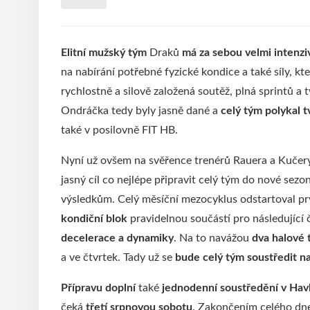
Elitní mužský tým
Draků
má za sebou velmi intenzi
na nabírání potřebné fyzické kondice a také síly, kte
rychlostně a silově založená soutěž, plná sprintů a
Ondráčka tedy byly jasně dané a
celý tým polykal 
také v posilovně FIT HB.
Nyní už ovšem na svěřence trenérů Rauera a Kučer
jasný cíl co nejlépe připravit celý tým do nové sez
výsledkům. Celý měsíční mezocyklus odstartoval prvn
kondiční blok
pravidelnou součástí pro následující 
decelerace a dynamiky
. Na to navážou
dva halové 
a ve čtvrtek. Tady už se
bude celý tým soustředit na
Přípravu
doplní
také
jednodenní soustředění v Hav
čeká
třetí srpnovou sobotu
. Zakončením celého dn