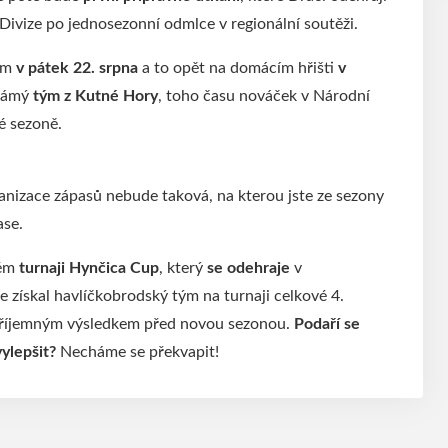
o Divize po jednosezonní odmlce v regionální soutěži.
tým
v pátek 22. srpna
a to opět na domácím hřišti
v
námý
tým z Kutné Hory
, toho času nováček v Národní
lé sezoně.
ganizace zápasů nebude taková, na kterou jste ze sezony
ase.
vém
turnaji Hynčica Cup
, který
se odehraje
v
 získal havlíčkobrodský tým na turnaji celkové 4.
i příjemným výsledkem před novou sezonou.
Podaří se
ylepšit?
Necháme se překvapit!