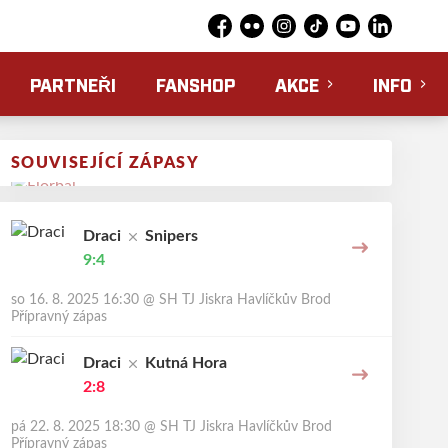
Facebook
Flickr
Instagram
TikTok
YouTube
LinkedIn
PARTNEŘI
FANSHOP
AKCE
INFO
SOUVISEJÍCÍ ZÁPASY
Draci
Snipers
9:4
so 16. 8. 2025 16:30
@
SH TJ Jiskra Havlíčkův Brod
Přípravný zápas
Draci
Kutná Hora
2:8
pá 22. 8. 2025 18:30
@
SH TJ Jiskra Havlíčkův Brod
Přípravný zápas