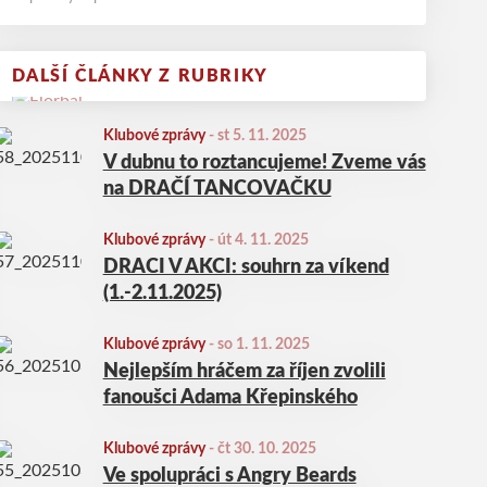
DALŠÍ ČLÁNKY Z RUBRIKY
Klubové zprávy
-
st 5. 11. 2025
V dubnu to roztancujeme! Zveme vás
na DRAČÍ TANCOVAČKU
Klubové zprávy
-
út 4. 11. 2025
DRACI V AKCI: souhrn za víkend
(1.-2.11.2025)
Klubové zprávy
-
so 1. 11. 2025
Nejlepším hráčem za říjen zvolili
fanoušci Adama Křepinského
Klubové zprávy
-
čt 30. 10. 2025
Ve spolupráci s Angry Beards