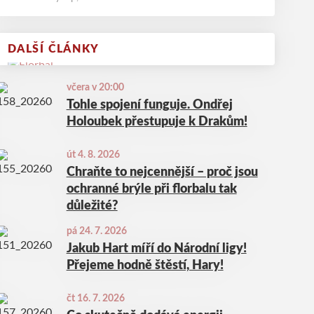
DALŠÍ ČLÁNKY
včera v 20:00
Tohle spojení funguje. Ondřej
Holoubek přestupuje k Drakům!
út 4. 8. 2026
Chraňte to nejcennější – proč jsou
ochranné brýle při florbalu tak
důležité?
pá 24. 7. 2026
Jakub Hart míří do Národní ligy!
Přejeme hodně štěstí, Hary!
čt 16. 7. 2026