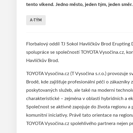
tento víkend. Jedno město, jeden tým, jeden směr.
A-TÝM
Florbalový oddíl TJ Sokol Havlíčkův Brod Erupting
spolupráce se společností TOYOTA Vysočina.cz, kon
Havlíčkův Brod.
TOYOTA Vysočina.cz
(T Vysočina s.r.o.) provozuje s
Brodě, kde zajišťuje profesionální péči o zákazníky 
poskytovaných služeb, ale také na moderní technolo
charakteristické – zejména v oblasti hybridních a e
Společnost se aktivně zapojuje do života regionu a p
komunitní iniciativy. Právě tato orientace na regio
TOYOTA Vysočina.cz spolehlivého partnera nejen pro 