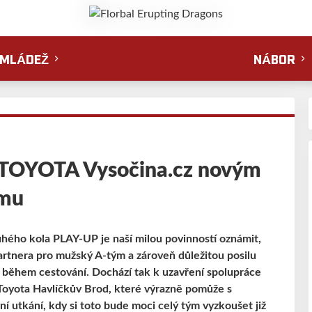
MLÁDEŽ
NÁBOR
 TOYOTA Vysočina.cz novým
ýmu
ruhého kola PLAY-UP je naší milou povinností oznámit,
partnera pro mužský A-tým a zároveň důležitou posilu
m během cestování. Dochází tak k uzavření spolupráce
Toyota Havlíčkův Brod, které výrazně pomůže s
í utkání, kdy si toto bude moci celý tým vyzkoušet již