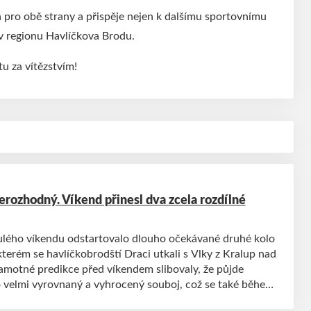
á pro obě strany a přispěje nejen k dalšímu sportovnímu
b v regionu Havlíčkova Brodu.
u za vítězstvím!
erozhodný. Víkend přinesl dva zcela rozdílné
lého víkendu odstartovalo dlouho očekávané druhé kolo
terém se havlíčkobrodští Draci utkali s Vlky z Kralup nad
amotné predikce před víkendem slibovaly, že půjde
 velmi vyrovnaný a vyhrocený souboj, což se také během
o posledního písmenka potvrdilo. Nicméně ani jeden z