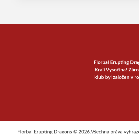
týmů nezískal
je vyrovnaný 
Florbal Erupting Dra
Kraji Vysočina! Zár
klub byl založen v r
Florbal Erupting Dragons © 2026.
Všechna práva vyhraz