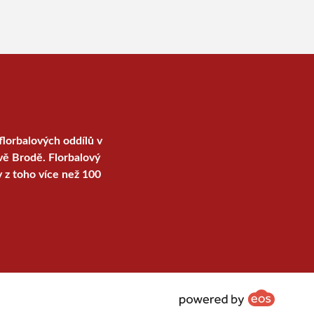
florbalových oddílů v
vě Brodě. Florbalový
y z toho více než 100