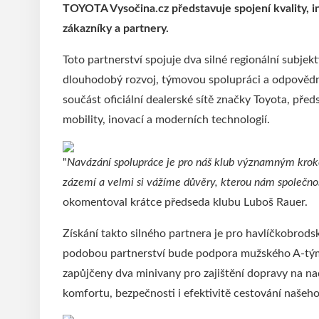
TOYOTA Vysočina.cz představuje spojení kvality, in
zákazníky a partnery.
Toto partnerství spojuje dva silné regionální subjekt
dlouhodobý rozvoj, týmovou spolupráci a odpovědný
součást oficiální dealerské sítě značky Toyota, před
mobility, inovací a moderních technologií.
"
Navázání spolupráce je pro náš klub významným kro
zázemí a velmi si vážíme důvěry, kterou nám společno
okomentoval krátce předseda klubu Luboš Rauer.
Získání takto silného partnera je pro havlíčkobro
podobou partnerství bude podpora mužského A-tým
zapůjčeny dva minivany pro zajištění dopravy na na
komfortu, bezpečnosti i efektivitě cestování našeh