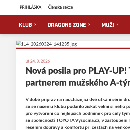
Florbal Erupting Dragons
PŘIHLÁŠKA
Členská sekce
KLUB
DRAGONS ZONE
MUŽI
út 24. 3. 2026
Nová posila pro PLAY-UP!
partnerem mužského A-t
V době příprav na nadcházející dvě utkání série d
že se našemu klubu podařilo získat velmi silného 
pro vytvoření co nejlepších podmínek pro celý tý
se společností TOYOTA Vysočina.cz, v zastoupení 
řešením dopravy a komfortu při cestách na venkovn