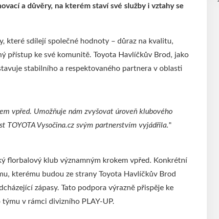
ovací a důvěry, na kterém staví své služby i vztahy se
y, které sdílejí společné hodnoty – důraz na kvalitu,
 přístup ke své komunitě. Toyota Havlíčkův Brod, jako
stavuje stabilního a respektovaného partnera v oblasti
kem vpřed. Umožňuje nám zvyšovat úroveň klubového
st TOYOTA Vysočina.cz svým partnerstvím vyjádřila.
"
dský florbalový klub významným krokem vpřed. Konkrétní
u, kterému budou ze strany Toyota Havlíčkův Brod
dcházející zápasy. Tato podpora výrazně přispěje ke
o týmu v rámci divizního PLAY-UP.