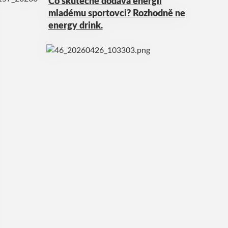
Co skutečně dodává energii
mladému sportovci? Rozhodně ne
energy drink.