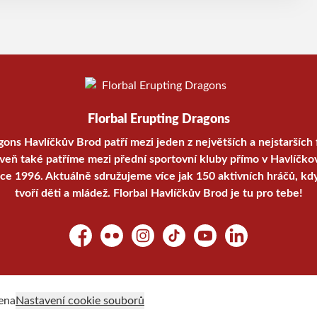
 do nadcházejícího víkendu pověstný mečbol, stav série
1:1.
Florbal Erupting Dragons
gons Havlíčkův Brod patří mezi jeden z největších a nejstarších 
oveň také patříme mezi přední sportovní kluby přímo v Havlíčko
oce 1996. Aktuálně sdružujeme více jak 150 aktivních hráčů, kd
tvoří děti a mládež. Florbal Havlíčkův Brod je tu pro tebe!
Facebook
Flickr
Instagram
TikTok
YouTube
LinkedIn
ena
Nastavení cookie souborů