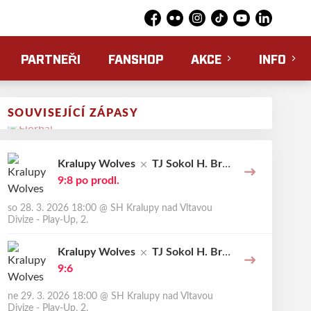
Facebook
Flickr
Instagram
TikTok
YouTube
LinkedIn
PARTNEŘI
FANSHOP
AKCE
INFO
SOUVISEJÍCÍ ZÁPASY
Kralupy Wolves
TJ Sokol H. Bro
d Erupting Dragons
9:8
po prodl.
so 28. 3. 2026 18:00
@
SH Kralupy nad Vltavou
Divize - Play-Up, 2.
Kralupy Wolves
TJ Sokol H. Bro
d Erupting Dragons
9:6
ne 29. 3. 2026 18:00
@
SH Kralupy nad Vltavou
Divize - Play-Up, 2.