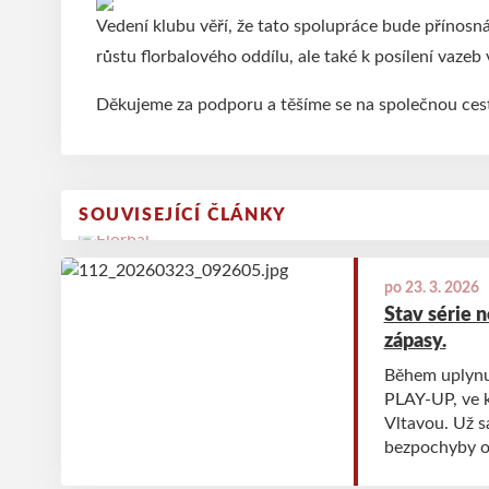
Vedení klubu věří, že tato spolupráce bude přínosn
růstu florbalového oddílu, ale také k posílení vaze
Děkujeme za podporu a těšíme se na společnou cest
SOUVISEJÍCÍ ČLÁNKY
po 23. 3. 2026
Stav série n
zápasy.
Během uplynu
PLAY-UP, ve k
Vltavou. Už s
bezpochyby o
obou utkání d