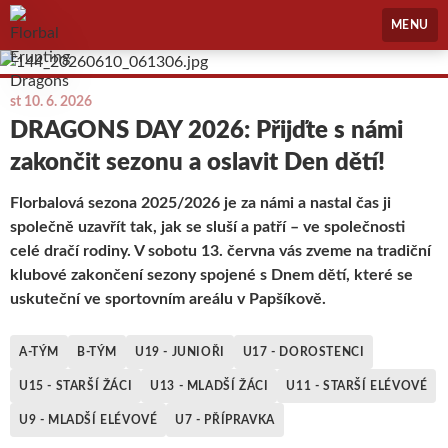
Florbal Erupting Dragons
MENU
st 10. 6. 2026
DRAGONS DAY 2026: Přijďte s námi
zakončit sezonu a oslavit Den dětí!
Florbalová sezona 2025/2026 je za námi a nastal čas ji
společně uzavřít tak, jak se sluší a patří – ve společnosti
celé dračí rodiny. V sobotu 13. června vás zveme na tradiční
klubové zakončení sezony spojené s Dnem dětí, které se
uskuteční ve sportovním areálu v Papšíkově.
A-TÝM
B-TÝM
U19 - JUNIOŘI
U17 - DOROSTENCI
U15 - STARŠÍ ŽÁCI
U13 - MLADŠÍ ŽÁCI
U11 - STARŠÍ ELÉVOVÉ
U9 - MLADŠÍ ELÉVOVÉ
U7 - PŘÍPRAVKA