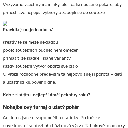
Vyzýváme všechny maminky, ale i další nadšené pekaře, aby
přinesli své nejlepší výtvory a zapojili se do soutěže.
Pravidla jsou jednoduchá:
kreativitě se meze nekladou
počet soutěžních buchet není omezen
přihlásit lze sladké i slané varianty
každý soutěžní výtvor obdrží své číslo
O vítězi rozhodne především ta nejpovolanější porota – děti
a účastníci klubového dne.
Kdo získá titul nejlepší dračí pekařky roku?
Nohejbalový turnaj o ušatý pohár
Ani letos jsme nezapomněli na tatínky! Po loňské
dovednostní soutěži přichází nová výzva. Tatínkové, maminky