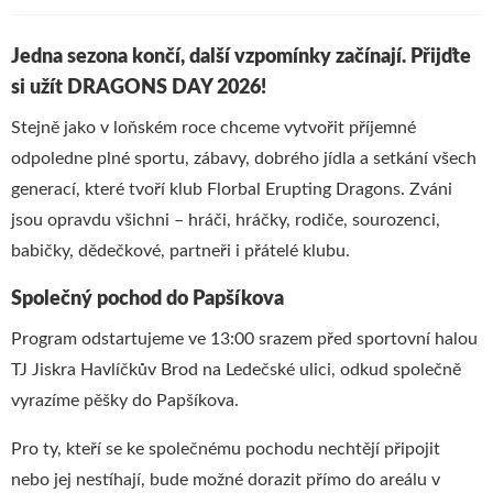
Jedna sezona končí, další vzpomínky začínají. Přijďte
si užít DRAGONS DAY 2026!
Stejně jako v loňském roce chceme vytvořit příjemné
odpoledne plné sportu, zábavy, dobrého jídla a setkání všech
generací, které tvoří klub Florbal Erupting Dragons. Zváni
jsou opravdu všichni – hráči, hráčky, rodiče, sourozenci,
babičky, dědečkové, partneři i přátelé klubu.
Společný pochod do Papšíkova
Program odstartujeme ve 13:00 srazem před sportovní halou
TJ Jiskra Havlíčkův Brod na Ledečské ulici, odkud společně
vyrazíme pěšky do Papšíkova.
Pro ty, kteří se ke společnému pochodu nechtějí připojit
nebo jej nestíhají, bude možné dorazit přímo do areálu v