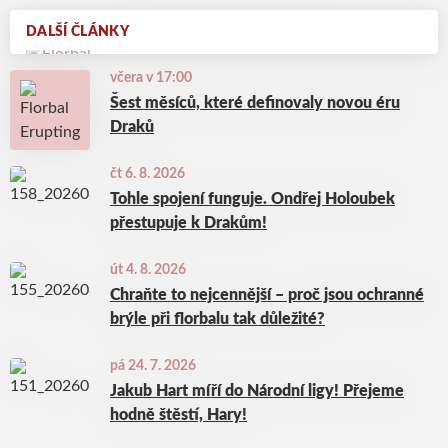
DALŠÍ ČLÁNKY
včera v 17:00
Šest měsíců, které definovaly novou éru
Draků
čt 6. 8. 2026
Tohle spojení funguje. Ondřej Holoubek
přestupuje k Drakům!
út 4. 8. 2026
Chraňte to nejcennější – proč jsou ochranné
brýle při florbalu tak důležité?
pá 24. 7. 2026
Jakub Hart míří do Národní ligy! Přejeme
hodně štěstí, Hary!