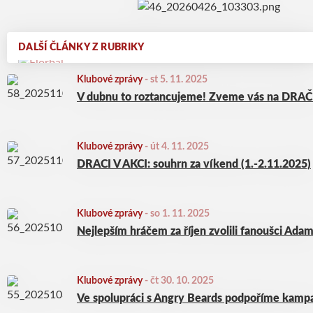
DALŠÍ ČLÁNKY Z RUBRIKY
Klubové zprávy
-
st 5. 11. 2025
V dubnu to roztancujeme! Zveme vás na DR
Klubové zprávy
-
út 4. 11. 2025
DRACI V AKCI: souhrn za víkend (1.-2.11.2025)
Klubové zprávy
-
so 1. 11. 2025
Nejlepším hráčem za říjen zvolili fanoušci Ad
Klubové zprávy
-
čt 30. 10. 2025
Ve spolupráci s Angry Beards podpoříme ka