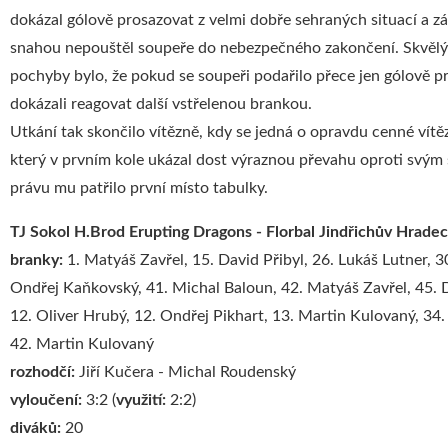
dokázal gólově prosazovat z velmi dobře sehraných situací a z
snahou nepouštěl soupeře do nebezpečného zakončení. Skvěl
pochyby bylo, že pokud se soupeři podařilo přece jen gólově pr
dokázali reagovat další vstřelenou brankou.
Utkání tak skončilo vítězně, kdy se jedná o opravdu cenné vítěz
který v prvním kole ukázal dost výraznou převahu oproti svý
právu mu patřilo první místo tabulky.
TJ Sokol H.Brod Erupting Dragons - Florbal Jindřichův Hrade
branky:
1. Matyáš Zavřel, 15. David Přibyl, 26. Lukáš Lutner, 30
Ondřej Kaňkovský, 41. Michal Baloun, 42. Matyáš Zavřel, 45. 
12. Oliver Hrubý, 12. Ondřej Pikhart, 13. Martin Kulovaný, 34
42. Martin Kulovaný
rozhodčí:
Jiří Kučera - Michal Roudenský
vyloučení:
3:2 (
využití:
2:2)
diváků:
20