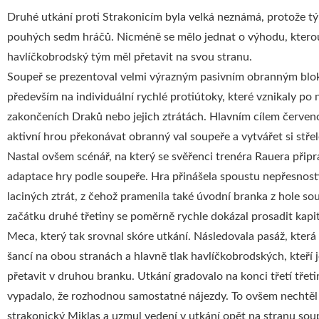
Druhé utkání proti Strakonicím byla velká neznámá, protože tý
pouhých sedm hráčů. Nicméně se mělo jednat o výhodu, ktero
havlíčkobrodský tým měl přetavit na svou stranu.
Soupeř se prezentoval velmi výrazným pasivním obranným blo
především na individuální rychlé protiútoky, které vznikaly po
zakončeních Draků nebo jejich ztrátách. Hlavním cílem červeno
aktivní hrou překonávat obranný val soupeře a vytvářet si střele
Nastal ovšem scénář, na který se svěřenci trenéra Rauera připra
adaptace hry podle soupeře. Hra přinášela spoustu nepřesnost
laciných ztrát, z čehož pramenila také úvodní branka z hole s
začátku druhé třetiny se poměrně rychle dokázal prosadit kap
Meca, který tak srovnal skóre utkání. Následovala pasáž, která
šancí na obou stranách a hlavně tlak havlíčkobrodských, kteří 
přetavit v druhou branku. Utkání gradovalo na konci třetí třeti
vypadalo, že rozhodnou samostatné nájezdy. To ovšem nechtěl 
strakonický Miklas a uzmul vedení v utkání opět na stranu sou