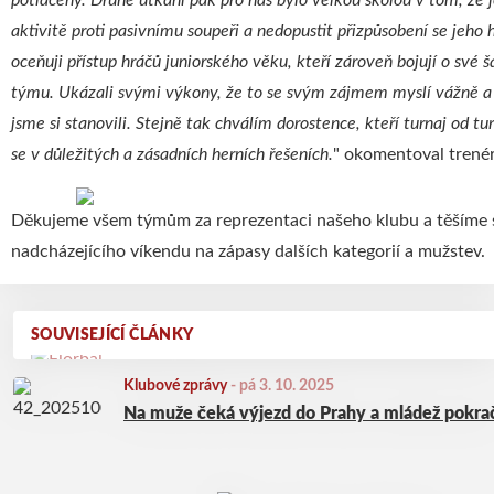
potlačeny. Druhé utkání pak pro nás bylo velkou školou v tom, že 
aktivitě proti pasivnímu soupeři a nedopustit přizpůsobení se jeho 
oceňuji přístup hráčů juniorského věku, kteří zároveň bojují o své
týmu. Ukázali svými výkony, že to se svým zájmem myslí vážně a p
jsme si stanovili. Stejně tak chválím dorostence, kteří turnaj od tur
se v důležitých a zásadních herních řešeních.
" okomentoval trené
Děkujeme všem týmům za reprezentaci našeho klubu a těšíme
nadcházejícího víkendu na zápasy dalších kategorií a mužstev.
SOUVISEJÍCÍ ČLÁNKY
Klubové zprávy
-
pá 3. 10. 2025
Na muže čeká výjezd do Prahy a mládež pokraču