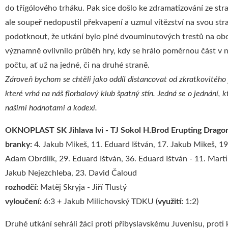
do třígólového trháku. Pak sice došlo ke zdramatizování ze str
ale soupeř nedopustil překvapení a uzmul vítězství na svou st
podotknout, že utkání bylo plné dvouminutových trestů na ob
významně ovlivnilo průběh hry, kdy se hrálo poměrnou část v 
počtu, ať už na jedné, či na druhé straně.
Zároveň bychom se chtěli jako oddíl distancovat od zkratkovitého 
které vrhá na náš florbalový klub špatný stín. Jedná se o jednání, k
našimi hodnotami a kodexi.
OKNOPLAST SK Jihlava lvi - TJ Sokol H.Brod Erupting Drago
branky:
4. Jakub Mikeš, 11. Eduard Ištván, 17. Jakub Mikeš, 19.
Adam Obrdlík, 29. Eduard Ištván, 36. Eduard Ištván - 11. Mart
Jakub Nejezchleba, 23. David Čaloud
rozhodčí:
Matěj Skryja - Jiří Tlustý
vyloučení:
6:3 + Jakub Milichovský TDKU (
využití:
1:2)
Druhé utkání sehráli žáci proti přibyslavskému Juvenisu, proti 