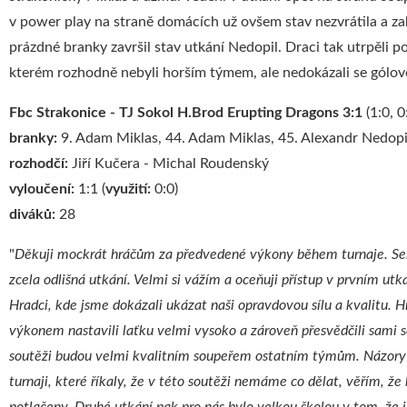
v power play na straně domácích už ovšem stav nezvrátila a 
prázdné branky završil stav utkání Nedopil. Draci tak utrpěli p
kterém rozhodně nebyli horším týmem, ale nedokázali se gólov
Fbc Strakonice - TJ Sokol H.Brod Erupting Dragons 3:1
(1:0, 0
branky:
9. Adam Miklas, 44. Adam Miklas, 45. Alexandr Nedopi
rozhodčí:
Jiří Kučera - Michal Roudenský
vyloučení:
1:1 (
využití:
0:0)
diváků:
28
"
Děkuji mockrát hráčům za předvedené výkony během turnaje. Sehr
zcela odlišná utkání. Velmi si vážím a oceňuji přístup v prvním utká
Hradci, kde jsme dokázali ukázat naši opravdovou sílu a kvalitu. Hr
výkonem nastavili laťku velmi vysoko a zároveň přesvědčili sami s
soutěži budou velmi kvalitním soupeřem ostatním týmům. Názory 
turnaji, které říkaly, že v této soutěži nemáme co dělat, věřím, ž