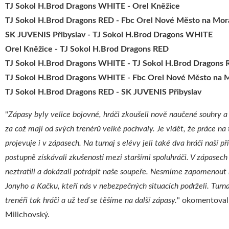
TJ Sokol H.Brod Dragons WHITE - Orel Kněžice
TJ Sokol H.Brod Dragons RED - Fbc Orel Nové Město na Mor
SK JUVENIS Přibyslav - TJ Sokol H.Brod Dragons WHITE
Orel Kněžice - TJ Sokol H.Brod Dragons RED
TJ Sokol H.Brod Dragons WHITE - TJ Sokol H.Brod Dragons
TJ Sokol H.Brod Dragons WHITE - Fbc Orel Nové Město na 
TJ Sokol H.Brod Dragons RED - SK JUVENIS Přibyslav
"
Zápasy byly velice bojovné, hráči zkoušeli nově naučené souhry a 
za což mají od svých trenérů velké pochvaly. Je vidět, že práce na
projevuje i v zápasech. Na turnaj s elévy jeli také dva hráči naší př
postupně získávali zkušenosti mezi staršími spoluhráči. V zápasech
neztratili a dokázali potrápit naše soupeře. Nesmíme zapomenout
Jonyho a Kačku, kteří nás v nebezpečných situacích podrželi. Turnaj
trenéři tak hráči a už teď se těšíme na další zápasy.
" okomentoval 
Milichovský.