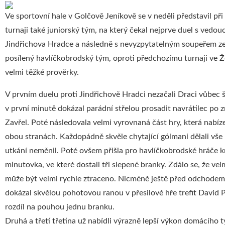
Ve sportovní hale v Golčově Jeníkově se v neděli představil p
turnaji také juniorský tým, na který čekal nejprve duel s vedou
Jindřichova Hradce a následně s nevyzpytatelným soupeřem ze
posílený havlíčkobrodský tým, oproti předchozímu turnaji ve Ž
velmi těžké prověrky.
V prvním duelu proti Jindřichově Hradci nezačali Draci vůbec 
v první minutě dokázal parádní střelou prosadit navrátilec po 
Zavřel. Poté následovala velmi vyrovnaná část hry, která nabíz
obou stranách. Každopádně skvěle chytající gólmani dělali vše 
utkání neměnil. Poté ovšem přišla pro havlíčkobrodské hráče kri
minutovka, ve které dostali tři slepené branky. Zdálo se, že ve
může být velmi rychle ztraceno. Nicméně ještě před odchodem
dokázal skvělou pohotovou ranou v přesilové hře trefit David Př
rozdíl na pouhou jednu branku.
Druhá a třetí třetina už nabídli výrazně lepší výkon domácího t