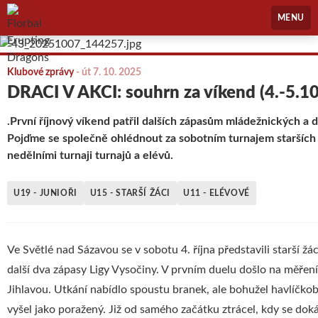
Florbal Erupting Dragons
MENU
Klubové zprávy
-
út 7. 10. 2025
DRACI V AKCI: souhrn za víkend (4.-5.1
.První říjnový víkend patřil dalších zápasům mládežnických a d
Pojďme se společně ohlédnout za sobotním turnajem starších
nedělními turnaji turnajů a elévů.
U19 - JUNIOŘI
U15 - STARŠÍ ŽÁCI
U11 - ELÉVOVÉ
Ve Světlé nad Sázavou se v sobotu 4. října představili starší žác
další dva zápasy Ligy Vysočiny. V prvním duelu došlo na měření 
Jihlavou. Utkání nabídlo spoustu branek, ale bohužel havlíčko
vyšel jako poražený. Již od samého začátku ztrácel, kdy se dok