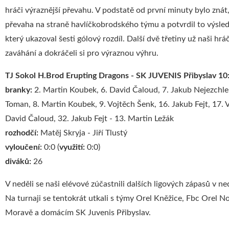
hráči výraznější převahu. V podstatě od první minuty bylo znát,
převaha na straně havlíčkobrodského týmu a potvrdil to výslede
který ukazoval šesti gólový rozdíl. Další dvě třetiny už naši hrá
zaváhání a dokráčeli si pro výraznou výhru.
TJ Sokol H.Brod Erupting Dragons - SK JUVENIS Přibyslav 10
branky:
2. Martin Koubek, 6. David Čaloud, 7. Jakub Nejezchleb
Toman, 8. Martin Koubek, 9. Vojtěch Šenk, 16. Jakub Fejt, 17. 
David Čaloud, 32. Jakub Fejt - 13. Martin Ležák
rozhodčí:
Matěj Skryja - Jiří Tlustý
vyloučení:
0:0 (
využití:
0:0)
diváků:
26
V neděli se naši elévové zúčastnili dalších ligových zápasů v ne
Na turnaji se tentokrát utkali s týmy Orel Kněžice, Fbc Orel 
Moravě a domácím SK Juvenis Přibyslav.